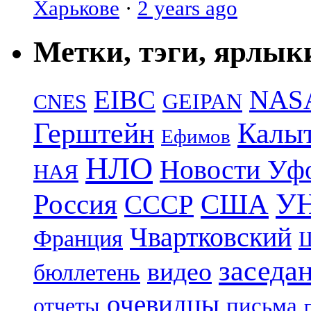
Харькове
·
2 years ago
Метки, тэги, ярлык
EIBC
NAS
GEIPAN
CNES
Герштейн
Калы
Ефимов
НЛО
Новости Уф
НАЯ
УН
Россия
США
СССР
Чвартковский
Франция
Ш
заседа
видео
бюллетень
очевидцы
отчеты
письма