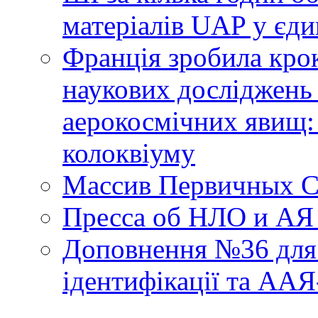
матеріалів UAP у єди
Франція зробила крок
наукових досліджень
аерокосмічних явищ:
колоквіуму
Массив Первичных С
Пресса об НЛО и АЯ
Доповнення №36 для 
ідентифікації та АА