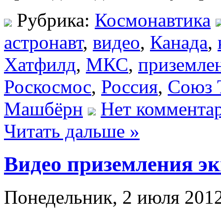
Рубрика:
Космонавтика
астронавт
,
видео
,
Канада
,
Хатфилд
,
МКС
,
приземле
Роскосмос
,
Россия
,
Союз
Машбёрн
Нет комментар
Читать дальше »
Видео приземления э
Понедельник, 2 июля 2012