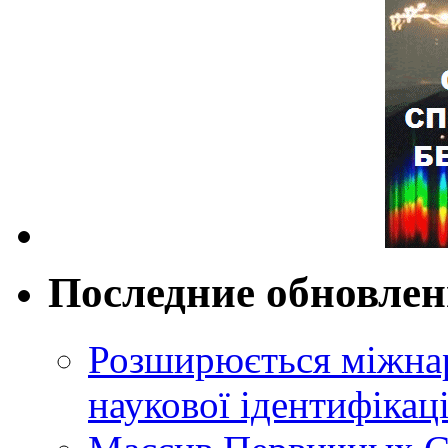
Последние обновле
Розширюється міжнар
наукової ідентифікац