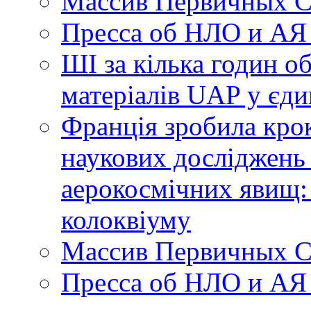
Массив Первичных С
Пресса об НЛО и АЯ
ШІ за кілька годин о
матеріалів UAP у єди
Франція зробила крок
наукових досліджень
аерокосмічних явищ:
колоквіуму
Массив Первичных С
Пресса об НЛО и АЯ