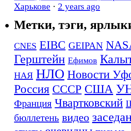
Харькове
·
2 years ago
Метки, тэги, ярлык
EIBC
NAS
GEIPAN
CNES
Герштейн
Калы
Ефимов
НЛО
Новости Уф
НАЯ
УН
Россия
США
СССР
Чвартковский
Франция
Ш
заседа
видео
бюллетень
очевидцы