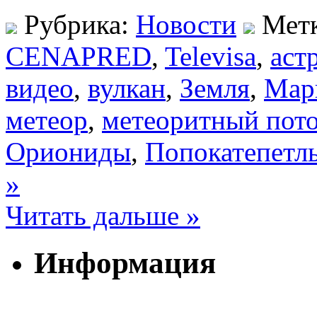
Рубрика:
Новости
Мет
CENAPRED
,
Televisa
,
аст
видео
,
вулкан
,
Земля
,
Мар
метеор
,
метеоритный пот
Ориониды
,
Попокатепетл
»
Читать дальше »
Информация