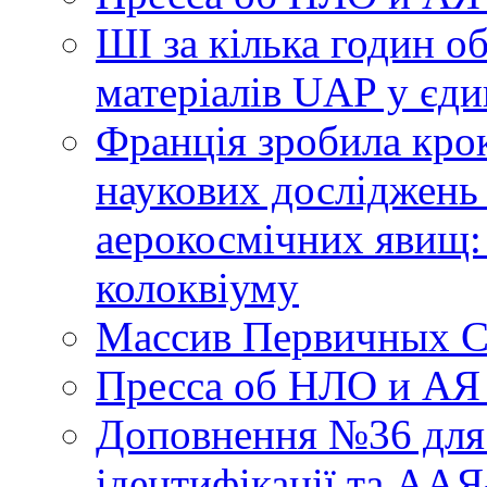
ШІ за кілька годин о
матеріалів UAP у єди
Франція зробила крок
наукових досліджень
аерокосмічних явищ:
колоквіуму
Массив Первичных С
Пресса об НЛО и АЯ
Доповнення №36 для 
ідентифікації та АА