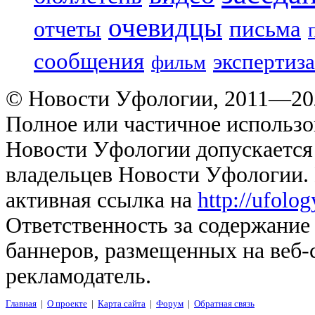
очевидцы
отчеты
письма
сообщения
экспертиза
фильм
© Новости Уфологии, 2011—202
Полное или частичное использо
Новости Уфологии допускается 
владельцев Новости Уфологии. 
активная ссылка на
http://ufolo
Ответственность за содержание
баннеров, размещенных на веб-
рекламодатель.
Главная
|
О проекте
|
Карта сайта
|
Форум
|
Обратная связь