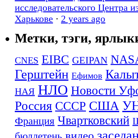
исследовательского Центра и
Харькове
·
2 years ago
Метки, тэги, ярлык
EIBC
NAS
GEIPAN
CNES
Герштейн
Калы
Ефимов
НЛО
Новости Уф
НАЯ
УН
Россия
США
СССР
Чвартковский
Франция
Ш
заседа
видео
бюллетень