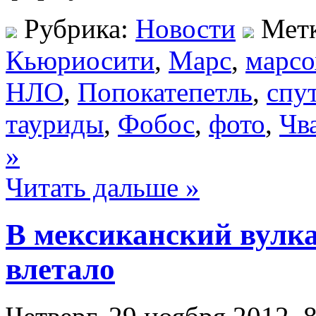
Рубрика:
Новости
Мет
Кьюриосити
,
Марс
,
марсо
НЛО
,
Попокатепетль
,
спу
тауриды
,
Фобос
,
фото
,
Чв
»
Читать дальше »
В мексиканский вулк
влетало