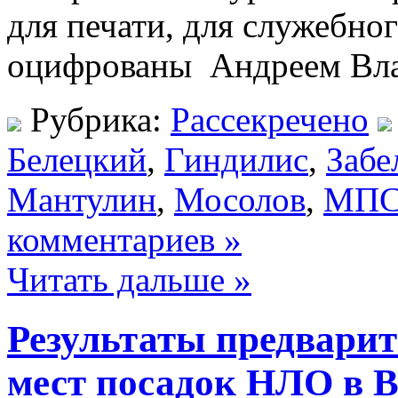
для печати, для служебно
оцифрованы Андреем Вла
Рубрика:
Рассекречено
Белецкий
,
Гиндилис
,
Заб
Мантулин
,
Мосолов
,
МП
комментариев »
Читать дальше »
Результаты предвари
мест посадок НЛО в 