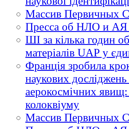
наукової ідентифікац
Массив Первичных С
Пресса об НЛО и АЯ
ШІ за кілька годин о
матеріалів UAP у єди
Франція зробила крок
наукових досліджень
аерокосмічних явищ:
колоквіуму
Массив Первичных С