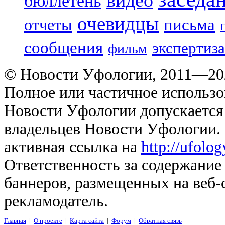
видео
бюллетень
очевидцы
отчеты
письма
сообщения
экспертиза
фильм
© Новости Уфологии, 2011—202
Полное или частичное использо
Новости Уфологии допускается 
владельцев Новости Уфологии. 
активная ссылка на
http://ufolo
Ответственность за содержание
баннеров, размещенных на веб-
рекламодатель.
Главная
|
О проекте
|
Карта сайта
|
Форум
|
Обратная связь