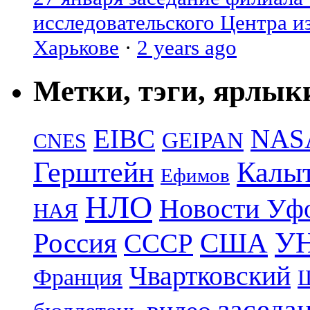
исследовательского Центра и
Харькове
·
2 years ago
Метки, тэги, ярлык
EIBC
NAS
GEIPAN
CNES
Герштейн
Калы
Ефимов
НЛО
Новости Уф
НАЯ
УН
Россия
США
СССР
Чвартковский
Франция
Ш
заседа