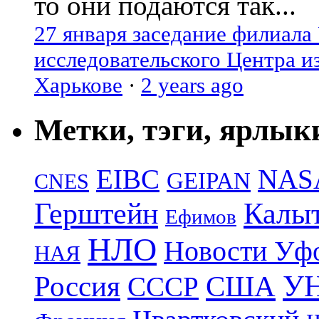
то они подаются так...
27 января заседание филиала
исследовательского Центра и
Харькове
·
2 years ago
Метки, тэги, ярлык
EIBC
NAS
GEIPAN
CNES
Герштейн
Калы
Ефимов
НЛО
Новости Уф
НАЯ
УН
Россия
США
СССР