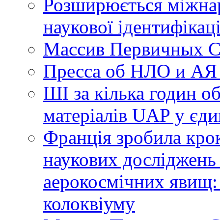
Розширюється міжнар
наукової ідентифікац
Массив Первичных С
Пресса об НЛО и АЯ
ШІ за кілька годин о
матеріалів UAP у єди
Франція зробила крок
наукових досліджень
аерокосмічних явищ:
колоквіуму