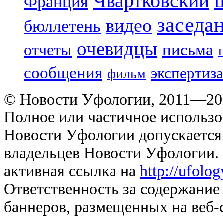
Чвартковский
Франция
Ш
заседа
видео
бюллетень
очевидцы
отчеты
письма
сообщения
экспертиза
фильм
© Новости Уфологии, 2011—202
Полное или частичное использо
Новости Уфологии допускается 
владельцев Новости Уфологии. 
активная ссылка на
http://ufolo
Ответственность за содержание
баннеров, размещенных на веб-