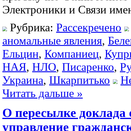
Электроники и Связи имен
Рубрика:
Рассекречено
аномальные явления
,
Беле
Ельцин
,
Компаниец
,
Купр
НАЯ
,
НЛО
,
Писаренко
,
Р
Украина
,
Шкарпитько
Н
Читать дальше »
О пересылке доклада 
управление гражданс