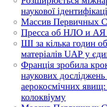
Розширюється міжнар
наукової ідентифікац
Массив Первичных С
Пресса об НЛО и АЯ
ШІ за кілька годин о
матеріалів UAP у єди
Франція зробила крок
наукових досліджень
аерокосмічних явищ:
колоквіуму