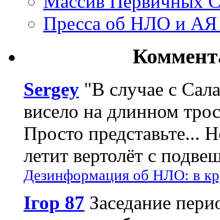
Массив Первичных С
Пресса об НЛО и АЯ
Коммент
Sergey
"В случае с Сал
висело на длинном трос
Просто представьте... 
летит вертолёт с подвеш
Дезинформация об НЛО: в кр
Ігор 87
Заседание пери