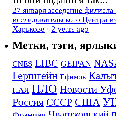
27 января заседание филиала
исследовательского Центра и
Харькове
·
2 years ago
Метки, тэги, ярлык
EIBC
NAS
GEIPAN
CNES
Герштейн
Калы
Ефимов
НЛО
Новости Уф
НАЯ
УН
Россия
США
СССР
Чвартковский
Франция
Ш