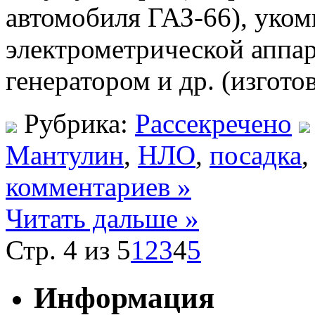
автомобиля ГАЗ-66), уко
электрометрической аппа
генератором и др. (изго
Рубрика:
Рассекречено
Мантулин
,
НЛО
,
посадка
комментариев »
Читать дальше »
Стр. 4 из 5
1
2
3
4
5
Информация