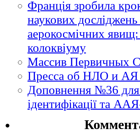
Франція зробила крок
наукових досліджень
аерокосмічних явищ:
колоквіуму
Массив Первичных С
Пресса об НЛО и АЯ
Доповнення №36 для 
ідентифікації та АА
Коммент