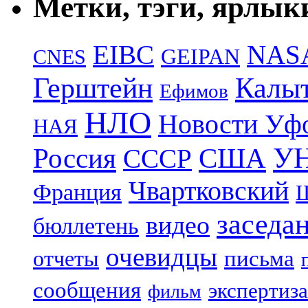
Метки, тэги, ярлык
EIBC
NAS
GEIPAN
CNES
Герштейн
Калы
Ефимов
НЛО
Новости Уф
НАЯ
УН
Россия
США
СССР
Чвартковский
Франция
Ш
заседа
видео
бюллетень
очевидцы
отчеты
письма
сообщения
экспертиза
фильм