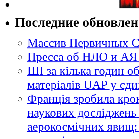
Последние обновле
Массив Первичных С
Пресса об НЛО и АЯ
ШІ за кілька годин о
матеріалів UAP у єди
Франція зробила крок
наукових досліджень
аерокосмічних явищ: