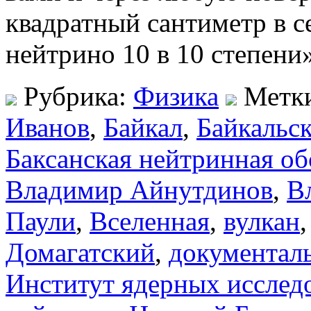
квадратный сантиметр в с
нейтрино 10 в 10 степени»
Рубрика:
Физика
Метк
Иванов
,
Байкал
,
Байкальс
Баксанская нейтринная об
Владимир Айнутдинов
,
В
Паули
,
Вселенная
,
вулкан
Домагатский
,
документал
Институт ядерных исслед