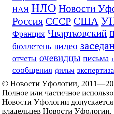
НЛО
Новости Уф
НАЯ
УН
Россия
США
СССР
Чвартковский
Франция
Ш
заседа
видео
бюллетень
очевидцы
отчеты
письма
сообщения
экспертиза
фильм
© Новости Уфологии, 2011—202
Полное или частичное использо
Новости Уфологии допускается 
владельцев Новости Уфологии. 