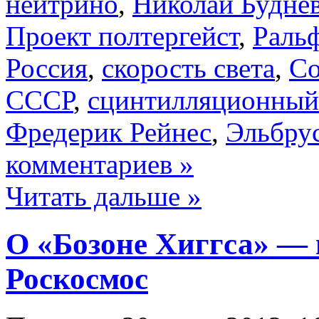
нейтрино
,
Николай Будне
Проект полтергейст
,
Раль
Россия
,
скорость света
,
Со
СССР
,
сцинтилляционный
Фредерик Рейнес
,
Эльбру
комментариев »
Читать дальше »
О «Бозоне Хиггса» — 
Роскосмос