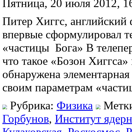
Пятница, 20 июля 2012, 1
Питер Хиггс, английский 
впервые сформулировал т
«частицы Бога» В телепер
что такое «Бозон Хиггса» 
обнаружена элементарная
своим параметрам «частиц
Рубрика:
Физика
Метк
Горбунов
,
Институт ядер
Кулаковская
,
Роскосмос
,
Р