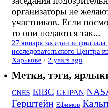
заседания подозрительн
организаторы не желаю
участников. Если посм
то они подаются так...
27 января заседание филиала
исследовательского Центра и
Харькове
·
2 years ago
Метки, тэги, ярлык
EIBC
NAS
GEIPAN
CNES
Герштейн
Калы
Ефимов