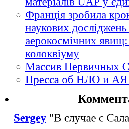
матеріалів UAP у єди
Франція зробила крок
наукових досліджень
аерокосмічних явищ:
колоквіуму
Массив Первичных С
Пресса об НЛО и АЯ
Коммент
Sergey
"В случае с Сал