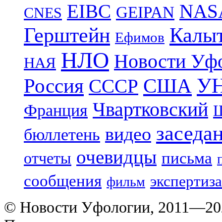
EIBC
NAS
GEIPAN
CNES
Герштейн
Калы
Ефимов
НЛО
Новости Уф
НАЯ
УН
Россия
США
СССР
Чвартковский
Франция
Ш
заседа
видео
бюллетень
очевидцы
отчеты
письма
сообщения
экспертиза
фильм
© Новости Уфологии, 2011—202