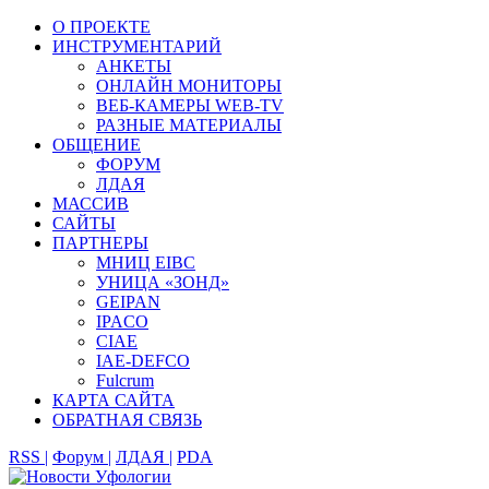
О ПРОЕКТЕ
ИНСТРУМЕНТАРИЙ
АНКЕТЫ
ОНЛАЙН МОНИТОРЫ
ВЕБ-КАМЕРЫ WEB-TV
РАЗНЫЕ МАТЕРИАЛЫ
ОБЩЕНИЕ
ФОРУМ
ЛДАЯ
МАССИВ
САЙТЫ
ПАРТНЕРЫ
МНИЦ EIBC
УНИЦА «ЗОНД»
GEIPAN
IPACO
CIAE
IAE-DEFCO
Fulcrum
КАРТА САЙТА
ОБРАТНАЯ СВЯЗЬ
RSS |
Форум |
ЛДАЯ |
PDA