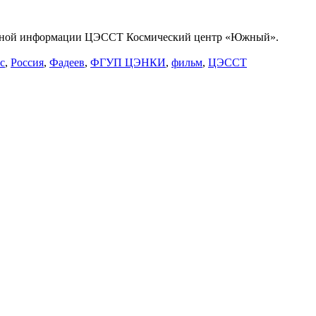
зионной информации ЦЭССТ Космический центр «Южный».
с
,
Россия
,
Фадеев
,
ФГУП ЦЭНКИ
,
фильм
,
ЦЭССТ