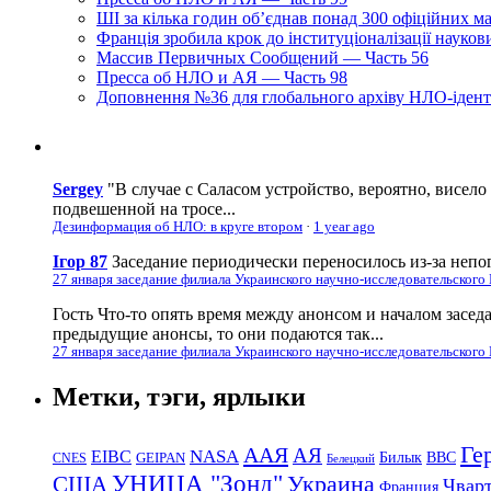
ШІ за кілька годин об’єднав понад 300 офіційних м
Франція зробила крок до інституціоналізації науко
Массив Первичных Сообщений — Часть 56
Пресса об НЛО и АЯ — Часть 98
Доповнення №36 для глобального архіву НЛО-ідент
Sergey
"В случае с Саласом устройство, вероятно, висело
подвешенной на тросе...
Дезинформация об НЛО: в круге втором
·
1 year ago
Ігор 87
Заседание периодически переносилось из-за непог
27 января заседание филиала Украинского научно-исследовательского
Гость
Что-то опять время между анонсом и началом засед
предыдущие анонсы, то они подаются так...
27 января заседание филиала Украинского научно-исследовательского
Метки, тэги, ярлыки
Ге
ААЯ
АЯ
EIBC
NASA
Билык
ВВС
GEIPAN
CNES
Белецкий
УНИЦА "Зонд"
Украина
США
Чвар
Франция