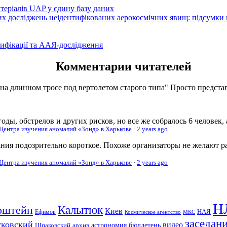
атеріалів UAP у єдину базу даних
вих досліджень неідентифікованих аерокосмічних явищ: підсумки
ифікації та ААЯ-дослідження
Комментарии читателей
 на длинном тросе под вертолетом старого типа" Просто представь
оды, обстрелов и других рисков, но все же собралось 6 человек,
 Центра изучения аномалий «Зонд» в Харькове
·
2 years ago
ания подозрительно короткое. Похоже организаторы не желают р
 Центра изучения аномалий «Зонд» в Харькове
·
2 years ago
Н
рштейн
Калытюк
Киев
Ефимов
НАЯ
Космическое агентство
МКС
заседан
тковский
видео
Шпаковский
архив
астрономия
бюллетень