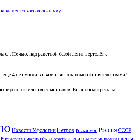
 парламентського колоквіуму
те... Ночью, над ракетной базой летит вертолёт с
 а ещё 4 не смогли в связи с возникшими обстоятельствами!
асширить количество участников. Если посмотреть на
ЛО
Россия
Петров
Новости Уфологии
Роскосмос
СССР
ие
пресса
очевидцы
массив
объект
отчеты
письма
конференция
посадки