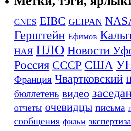
Метки, тэги, ярлык
EIBC
NAS
GEIPAN
CNES
Герштейн
Калы
Ефимов
НЛО
Новости Уф
НАЯ
УН
Россия
США
СССР
Чвартковский
Франция
Ш
заседа
видео
бюллетень
очевидцы
отчеты
письма
сообщения
экспертиза
фильм