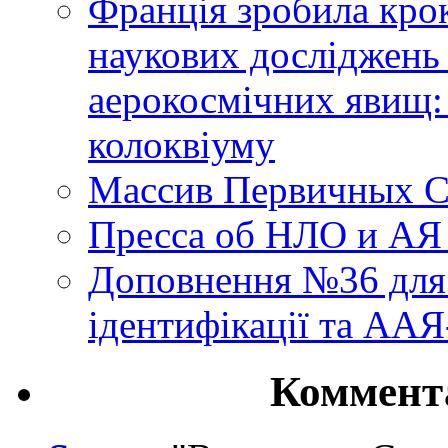
Франція зробила крок
наукових досліджень
аерокосмічних явищ:
колоквіуму
Массив Первичных С
Пресса об НЛО и АЯ
Доповнення №36 для 
ідентифікації та АА
Коммент