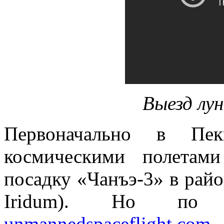
Выезд лу
Первоначально в Пек
космическими полетами
посадку «Чанъэ-3» в райо
Iridum). Но п
unmannedspaceflight.com
,