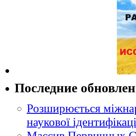
Последние обновле
Розширюється міжнар
наукової ідентифікац
Массив Первичных С