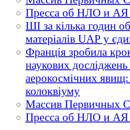
Пресса об НЛО и АЯ
ШІ за кілька годин о
матеріалів UAP у єди
Франція зробила крок
наукових досліджень
аерокосмічних явищ:
колоквіуму
Массив Первичных С
Пресса об НЛО и АЯ