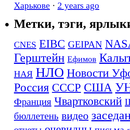
Харькове
·
2 years ago
Метки, тэги, ярлык
EIBC
NAS
GEIPAN
CNES
Герштейн
Калы
Ефимов
НЛО
Новости Уф
НАЯ
УН
Россия
США
СССР
Чвартковский
Франция
Ш
заседа
видео
бюллетень
очевидцы
отчеты
письма