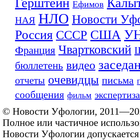
Герштейн
Калы
Ефимов
НЛО
Новости Уф
НАЯ
УН
Россия
США
СССР
Чвартковский
Франция
Ш
заседа
видео
бюллетень
очевидцы
отчеты
письма
сообщения
экспертиза
фильм
© Новости Уфологии, 2011—202
Полное или частичное использо
Новости Уфологии допускается 