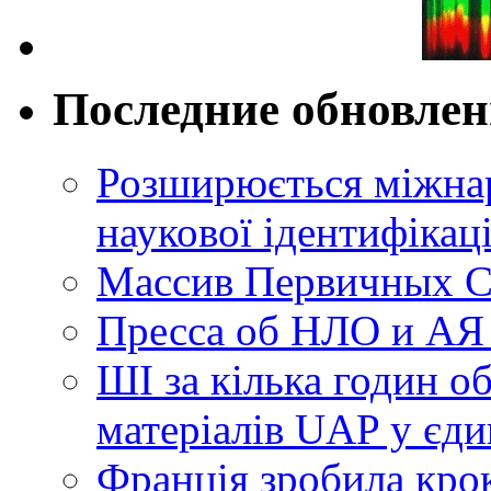
Последние обновле
Розширюється міжнар
наукової ідентифікац
Массив Первичных С
Пресса об НЛО и АЯ
ШІ за кілька годин о
матеріалів UAP у єди
Франція зробила крок