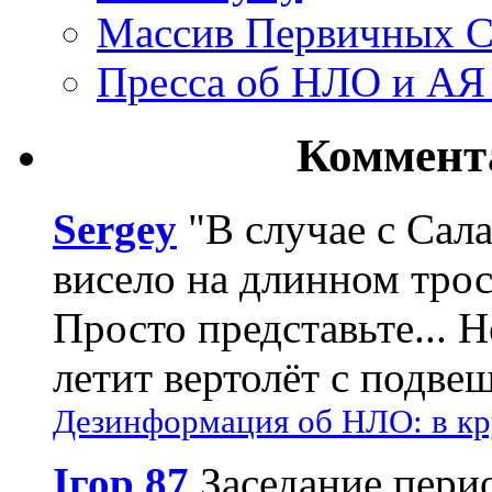
Массив Первичных С
Пресса об НЛО и АЯ
Коммент
Sergey
"В случае с Сал
висело на длинном трос
Просто представьте... 
летит вертолёт с подвеш
Дезинформация об НЛО: в кр
Ігор 87
Заседание пери