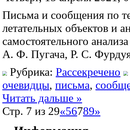
Письма и сообщения по т
летательных объектов и а
самостоятельного анализа 
А. Ф. Пугача, Р. С. Фурду
Рубрика:
Рассекречено
очевидцы
,
письма
,
сообщ
Читать дальше »
Стр. 7 из 29
«
5
6
7
8
9
»