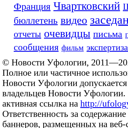
Чвартковский
Франция
Ш
заседа
видео
бюллетень
очевидцы
отчеты
письма
сообщения
экспертиза
фильм
© Новости Уфологии, 2011—202
Полное или частичное использо
Новости Уфологии допускается 
владельцев Новости Уфологии. 
активная ссылка на
http://ufolo
Ответственность за содержание
баннеров, размещенных на веб-