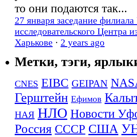
то они подаются так...
27 января заседание филиала
исследовательского Центра и
Харькове
·
2 years ago
Метки, тэги, ярлык
EIBC
NAS
GEIPAN
CNES
Герштейн
Калы
Ефимов
НЛО
Новости Уф
НАЯ
УН
Россия
США
СССР