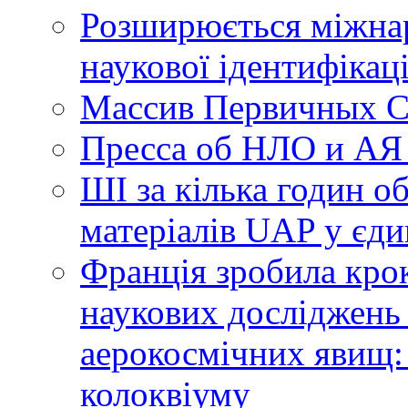
Розширюється міжнар
наукової ідентифікац
Массив Первичных С
Пресса об НЛО и АЯ
ШІ за кілька годин о
матеріалів UAP у єди
Франція зробила крок
наукових досліджень
аерокосмічних явищ:
колоквіуму