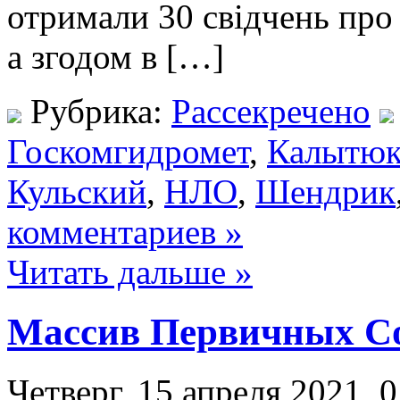
отримали 30 свідчень про
а згодом в […]
Рубрика:
Рассекречено
Госкомгидромет
,
Калытю
Кульский
,
НЛО
,
Шендрик
комментариев »
Читать дальше »
Массив Первичных С
Четверг, 15 апреля 2021, 0