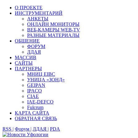
О ПРОЕКТЕ
ИНСТРУМЕНТАРИЙ
АНКЕТЫ
ОНЛАЙН МОНИТОРЫ
ВЕБ-КАМЕРЫ WEB-TV
РАЗНЫЕ МАТЕРИАЛЫ
ОБЩЕНИЕ
ФОРУМ
ЛДАЯ
МАССИВ
САЙТЫ
ПАРТНЕРЫ
МНИЦ EIBC
УНИЦА «ЗОНД»
GEIPAN
IPACO
CIAE
IAE-DEFCO
Fulcrum
КАРТА САЙТА
ОБРАТНАЯ СВЯЗЬ
RSS |
Форум |
ЛДАЯ |
PDA