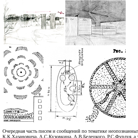
Очередная часть писем и сообщений по тематике неопознанных
К.К.Хазановича, А.C.Кузовкина, А.В.Белецкого, Р.С.Фурдуя, а