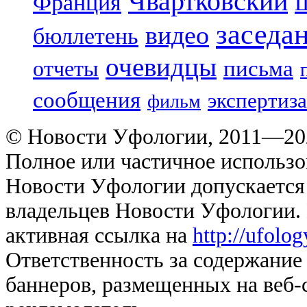
Чвартковский
Франция
Ш
заседа
видео
бюллетень
очевидцы
отчеты
письма
сообщения
экспертиза
фильм
© Новости Уфологии, 2011—202
Полное или частичное использо
Новости Уфологии допускается 
владельцев Новости Уфологии. 
активная ссылка на
http://ufolo
Ответственность за содержание
баннеров, размещенных на веб-