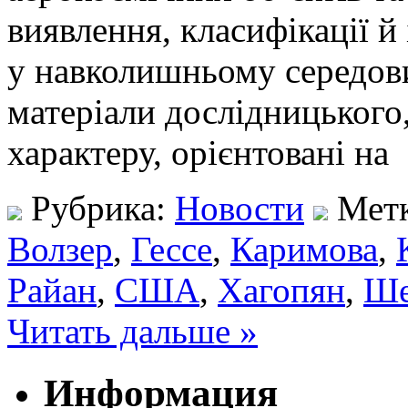
виявлення, класифікації й
у навколишньому середов
матеріали дослідницького
характеру, орієнтовані на
Рубрика:
Новости
Мет
Волзер
,
Гессе
,
Каримова
,
Райан
,
США
,
Хагопян
,
Ше
Читать дальше »
Информация