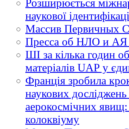
Розширюється міжнар
наукової ідентифікац
Массив Первичных С
Пресса об НЛО и АЯ
ШІ за кілька годин о
матеріалів UAP у єди
Франція зробила крок
наукових досліджень
аерокосмічних явищ:
колоквіуму