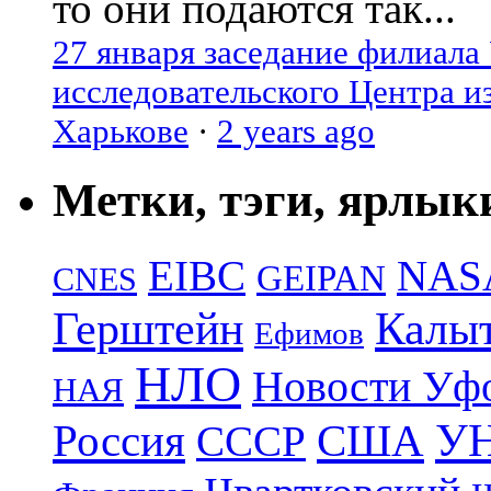
то они подаются так...
27 января заседание филиала
исследовательского Центра и
Харькове
·
2 years ago
Метки, тэги, ярлык
EIBC
NAS
GEIPAN
CNES
Герштейн
Калы
Ефимов
НЛО
Новости Уф
НАЯ
УН
Россия
США
СССР