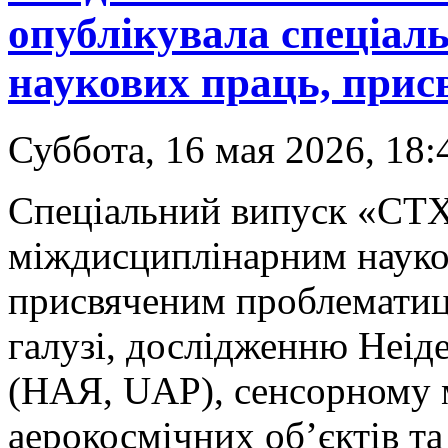
опублікувала спеціал
наукових праць, прис
Суббота, 16 мая 2026, 18:
Спеціальний випуск «CTX-
міждисциплінарним науко
присвяченим проблематиці
галузі, дослідженню Неід
(НАЯ, UAP), сенсорному м
аерокосмічних об’єктів та