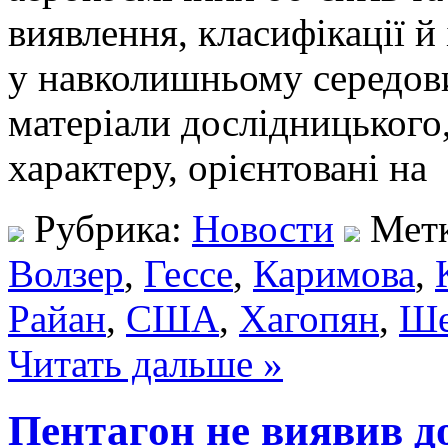
виявлення, класифікації й
у навколишньому середов
матеріали дослідницького
характеру, орієнтовані на
Рубрика:
Новости
Мет
Волзер
,
Гессе
,
Каримова
,
Райан
,
США
,
Хагопян
,
Ше
Читать дальше »
Пентагон не виявив д