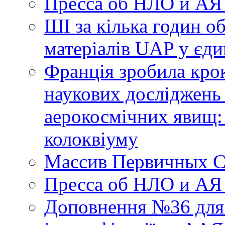
Пресса об НЛО и АЯ
ШІ за кілька годин о
матеріалів UAP у єди
Франція зробила крок
наукових досліджень
аерокосмічних явищ:
колоквіуму
Массив Первичных С
Пресса об НЛО и АЯ
Доповнення №36 для 