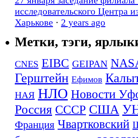
27 января заседание филиала
исследовательского Центра и
Харькове
·
2 years ago
Метки, тэги, ярлык
EIBC
NAS
GEIPAN
CNES
Герштейн
Калы
Ефимов
НЛО
Новости Уф
НАЯ
УН
Россия
США
СССР
Чвартковский
Франция
Ш