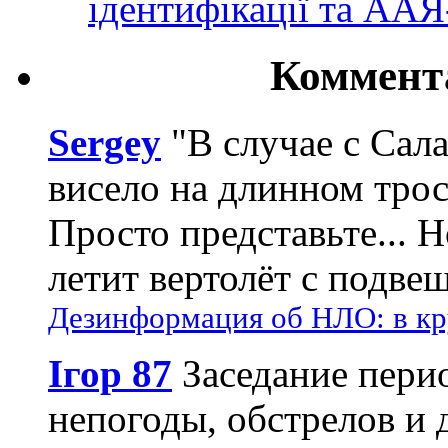
ідентифікації та АА
Коммент
Sergey
"В случае с Сал
висело на длинном трос
Просто представьте... 
летит вертолёт с подвеш
Дезинформация об НЛО: в кр
Ігор 87
Заседание пери
непогоды, обстрелов и 