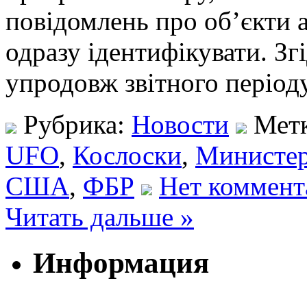
повідомлень про об’єкти а
одразу ідентифікувати. Зг
упродовж звітного періо
Рубрика:
Новости
Мет
UFO
,
Кослоски
,
Министер
США
,
ФБР
Нет коммент
Читать дальше »
Информация