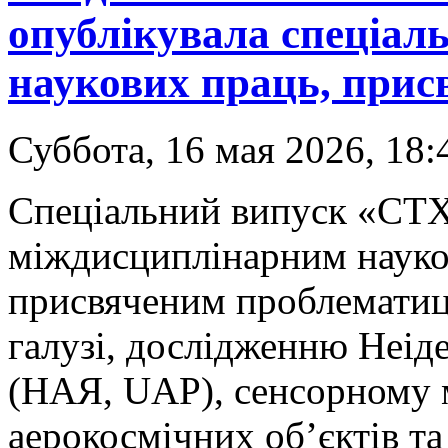
опублікувала спеціал
наукових праць, прис
Суббота, 16 мая 2026, 18:
Спеціальний випуск «CTX-
міждисциплінарним науко
присвяченим проблематиці
галузі, дослідженню Неід
(НАЯ, UAP), сенсорному м
аерокосмічних об’єктів та