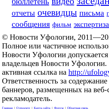
заседа
видео
бюллетень
очевидцы
отчеты
письма
сообщения
экспертиза
фильм
© Новости Уфологии, 2011—202
Полное или частичное использо
Новости Уфологии допускается 
владельцев Новости Уфологии. 
активная ссылка на
http://ufolo
Ответственность за содержание
баннеров, размещенных на веб-
рекламодатель.
Главная
|
О проекте
|
Карта сайта
|
Форум
|
Обратная связь