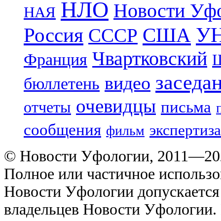
НЛО
Новости Уф
НАЯ
УН
Россия
США
СССР
Чвартковский
Франция
Ш
заседа
видео
бюллетень
очевидцы
отчеты
письма
сообщения
экспертиза
фильм
© Новости Уфологии, 2011—202
Полное или частичное использо
Новости Уфологии допускается 
владельцев Новости Уфологии. 