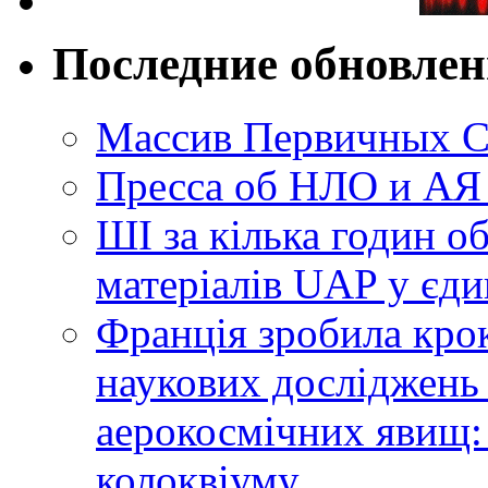
Последние обновле
Массив Первичных С
Пресса об НЛО и АЯ
ШІ за кілька годин о
матеріалів UAP у єди
Франція зробила крок
наукових досліджень
аерокосмічних явищ:
колоквіуму