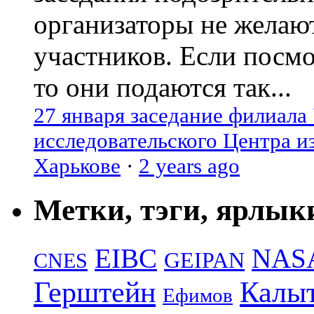
организаторы не желаю
участников. Если посм
то они подаются так...
27 января заседание филиала
исследовательского Центра и
Харькове
·
2 years ago
Метки, тэги, ярлык
EIBC
NAS
GEIPAN
CNES
Герштейн
Калы
Ефимов