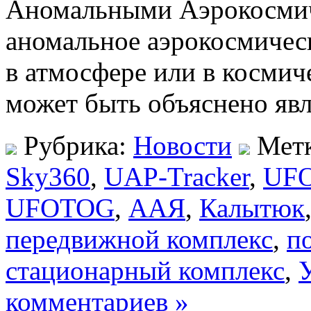
Аномальными Аэрокосми
аномальное аэрокосмическ
в атмосфере или в космич
может быть объяснено яв
Рубрика:
Новости
Мет
Sky360
,
UAP-Tracker
,
UF
UFOTOG
,
ААЯ
,
Калытюк
передвижной комплекс
,
п
стационарный комплекс
,
комментариев »