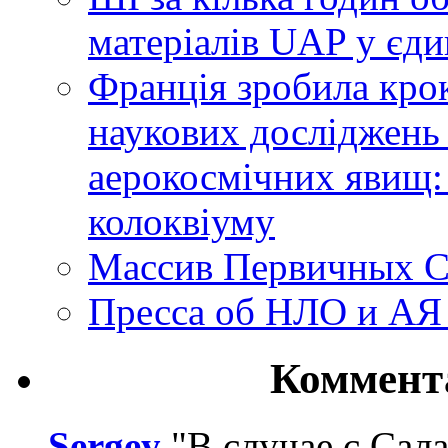
матеріалів UAP у єди
Франція зробила крок
наукових досліджень
аерокосмічних явищ:
колоквіуму
Массив Первичных С
Пресса об НЛО и АЯ
Коммент
Sergey
"В случае с Сал