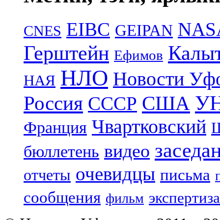
EIBC
NAS
GEIPAN
CNES
Герштейн
Калы
Ефимов
НЛО
Новости Уф
НАЯ
УН
Россия
США
СССР
Чвартковский
Франция
Ш
заседа
видео
бюллетень
очевидцы
отчеты
письма
сообщения
экспертиза
фильм