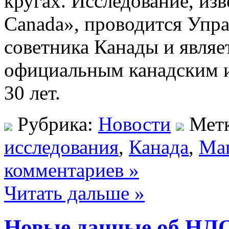
кругах. Исследование, из
Canada», проводится Упра
советника Канады и явля
официальным канадским 
30 лет.
Рубрика:
Новости
Мет
исследования
,
Канада
,
Ма
комментариев »
Читать дальше »
Новые данные об НЛ