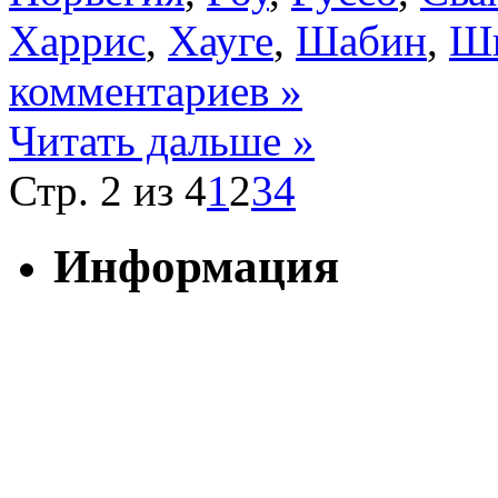
Харрис
,
Хауге
,
Шабин
,
Ш
комментариев »
Читать дальше »
Стр. 2 из 4
1
2
3
4
Информация