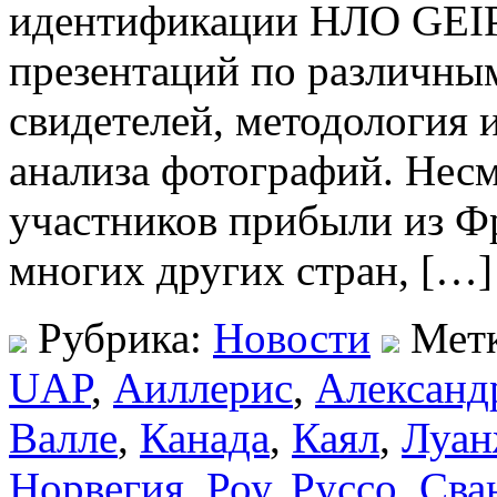
идентификации НЛО GEIP
презентаций по различным
свидетелей, методология 
анализа фотографий. Несм
участников прибыли из Ф
многих других стран, […]
Рубрика:
Новости
Мет
UAP
,
Аиллерис
,
Александ
Валле
,
Канада
,
Каял
,
Луа
Норвегия
,
Роу
,
Руссо
,
Сва