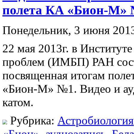
полета КА «Бион-М» 
Понедельник, 3 июня 2013
22 мая 2013г. в Институт
проблем (ИМБП) РАН сост
посвященная итогам полет
«Бион-М» №1. Видео и ау
катом.
Рубрика:
Астробиология
«Бион»
,
аудиозапись
,
Бел