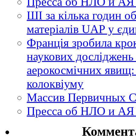
Пресса об НЛО и АЯ
ШІ за кілька годин о
матеріалів UAP у єди
Франція зробила крок
наукових досліджень
аерокосмічних явищ:
колоквіуму
Массив Первичных С
Пресса об НЛО и АЯ
Коммент