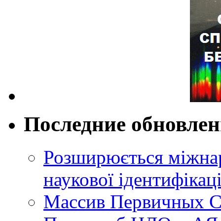
Последние обновле
Розширюється міжнар
наукової ідентифікац
Массив Первичных С