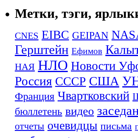
Метки, тэги, ярлык
EIBC
NAS
GEIPAN
CNES
Герштейн
Калы
Ефимов
НЛО
Новости Уф
НАЯ
УН
Россия
США
СССР
Чвартковский
Франция
Ш
заседа
видео
бюллетень
очевидцы
отчеты
письма