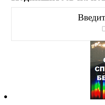
Введит