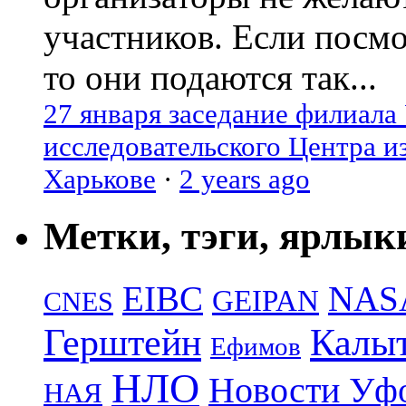
участников. Если посм
то они подаются так...
27 января заседание филиала
исследовательского Центра и
Харькове
·
2 years ago
Метки, тэги, ярлык
EIBC
NAS
GEIPAN
CNES
Герштейн
Калы
Ефимов
НЛО
Новости Уф
НАЯ