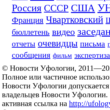
УН
Россия
США
СССР
Чвартковский
Франция
Ш
заседа
видео
бюллетень
очевидцы
отчеты
письма
сообщения
экспертиза
фильм
© Новости Уфологии, 2011—202
Полное или частичное использо
Новости Уфологии допускается 
владельцев Новости Уфологии. 
активная ссылка на
http://ufolo