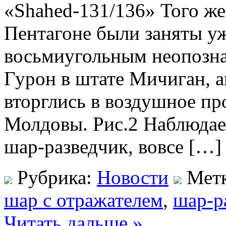
«Shahed-131/136» Того же 
Пентагоне были заняты уж
восьмиугольным неопозна
Гурон в штате Мичиган, 
вторглись в воздушное пр
Молдовы. Рис.2 Наблюдае
шар-разведчик, вовсе […]
Рубрика:
Новости
Мет
шар с отражателем
,
шар-р
Читать дальше »