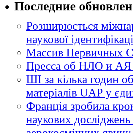
Последние обновле
Розширюється міжнар
наукової ідентифікац
Массив Первичных С
Пресса об НЛО и АЯ
ШІ за кілька годин о
матеріалів UAP у єди
Франція зробила крок
наукових досліджень
аерокосмічних явищ: