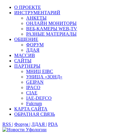
О ПРОЕКТЕ
ИНСТРУМЕНТАРИЙ
АНКЕТЫ
ОНЛАЙН МОНИТОРЫ
ВЕБ-КАМЕРЫ WEB-TV
РАЗНЫЕ МАТЕРИАЛЫ
ОБЩЕНИЕ
ФОРУМ
ЛДАЯ
МАССИВ
САЙТЫ
ПАРТНЕРЫ
МНИЦ EIBC
УНИЦА «ЗОНД»
GEIPAN
IPACO
CIAE
IAE-DEFCO
Fulcrum
КАРТА САЙТА
ОБРАТНАЯ СВЯЗЬ
RSS |
Форум |
ЛДАЯ |
PDA