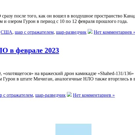
О сразу после того, как он вошел в воздушное пространство Ка
 и озером Гурон в период с 10 по 12 февраля прошлого года.
,
США
,
шар с отражателем
,
шар-разведчик
Нет комментариев 
ЛО в феврале 2023
 «охотящегося» на вражеский дрон камикадзе «Shahed-131/136» Т
м Гурон в штате Мичиган, аналогичные НЛО также вторглись в 
р с отражателем
,
шар-разведчик
Нет комментариев »