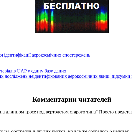
ї ідентифікації аерокосмічних спостережень
атеріалів UAP у єдину базу даних
вих досліджень неідентифікованих аерокосмічних явищ: підсумки
Комментарии читателей
 на длинном тросе под вертолетом старого типа" Просто представь
оды, обстрелов и других рисков, но все же собралось 6 человек,