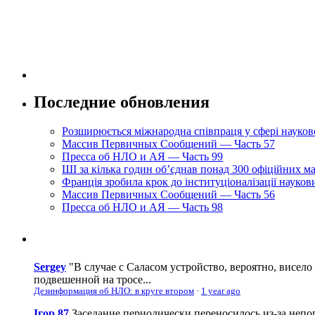
Последние обновления
Розширюється міжнародна співпраця у сфері науково
Массив Первичных Сообщений — Часть 57
Пресса об НЛО и АЯ — Часть 99
ШІ за кілька годин об’єднав понад 300 офіційних м
Франція зробила крок до інституціоналізації науко
Массив Первичных Сообщений — Часть 56
Пресса об НЛО и АЯ — Часть 98
Sergey
"В случае с Саласом устройство, вероятно, висело
подвешенной на тросе...
Дезинформация об НЛО: в круге втором
·
1 year ago
Ігор 87
Заседание периодически переносилось из-за непог