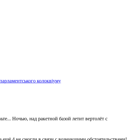
 парламентського колоквіуму
те... Ночью, над ракетной базой летит вертолёт с
 а ещё 4 не смогли в связи с возникшими обстоятельствами!