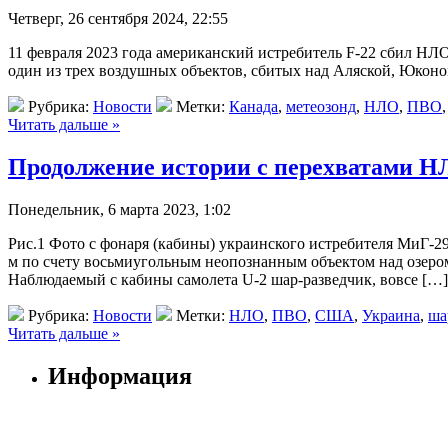
Четверг, 26 сентября 2024, 22:55
11 февраля 2023 года американский истребитель F-22 сбил НЛ
один из трех воздушных объектов, сбитых над Аляской, Юконом
Рубрика:
Новости
Метки:
Канада
,
метеозонд
,
НЛО
,
ПВО
Читать дальше »
Продолжение истории с перехватами Н
Понедельник, 6 марта 2023, 1:02
Рис.1 Фото с фонаря (кабины) украинского истребителя МиГ-29,
м по счету восьмиугольным неопознанным объектом над озеро
Наблюдаемый с кабины самолета U-2 шар-разведчик, вовсе […]
Рубрика:
Новости
Метки:
НЛО
,
ПВО
,
США
,
Украина
,
ша
Читать дальше »
Информация