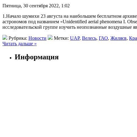
Пятница, 30 сентября 2022, 1:02
1.Начало шумихи 23 августа на наибольшем бесплатном архиве
астрономов под названием «Unidentified aerial phenomena I. O
исследовательской группе изучить неопознанные воздушные яв
Рубрика:
Новости
Метки:
UAP
,
Велесь
,
ГАО
,
Жиляєв
,
Кра
Читать дальше »
Информация