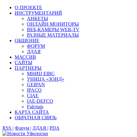
О ПРОЕКТЕ
ИНСТРУМЕНТАРИЙ
АНКЕТЫ
ОНЛАЙН МОНИТОРЫ
ВЕБ-КАМЕРЫ WEB-TV
РАЗНЫЕ МАТЕРИАЛЫ
ОБЩЕНИЕ
ФОРУМ
ЛДАЯ
МАССИВ
САЙТЫ
ПАРТНЕРЫ
МНИЦ EIBC
УНИЦА «ЗОНД»
GEIPAN
IPACO
CIAE
IAE-DEFCO
Fulcrum
КАРТА САЙТА
ОБРАТНАЯ СВЯЗЬ
RSS |
Форум |
ЛДАЯ |
PDA