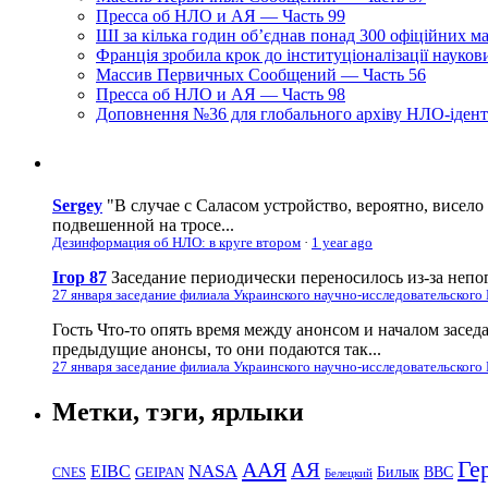
Пресса об НЛО и АЯ — Часть 99
ШІ за кілька годин об’єднав понад 300 офіційних м
Франція зробила крок до інституціоналізації науко
Массив Первичных Сообщений — Часть 56
Пресса об НЛО и АЯ — Часть 98
Доповнення №36 для глобального архіву НЛО-ідент
Sergey
"В случае с Саласом устройство, вероятно, висело
подвешенной на тросе...
Дезинформация об НЛО: в круге втором
·
1 year ago
Ігор 87
Заседание периодически переносилось из-за непог
27 января заседание филиала Украинского научно-исследовательского
Гость
Что-то опять время между анонсом и началом засед
предыдущие анонсы, то они подаются так...
27 января заседание филиала Украинского научно-исследовательского
Метки, тэги, ярлыки
Ге
ААЯ
АЯ
EIBC
NASA
Билык
ВВС
GEIPAN
CNES
Белецкий