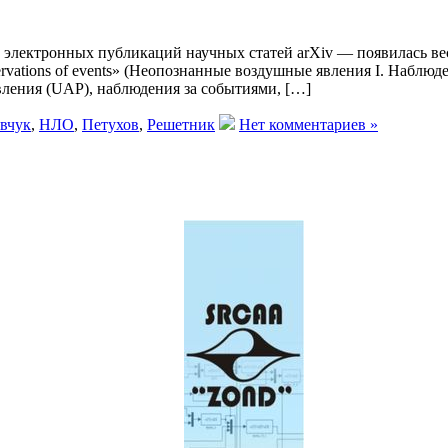
 электронных публикаций научных статей arXiv — появилась вес
bservations of events» (Неопознанные воздушные явления I. Набл
ления (UAP), наблюдения за событиями, […]
вчук
,
НЛО
,
Петухов
,
Решетник
Нет комментариев »