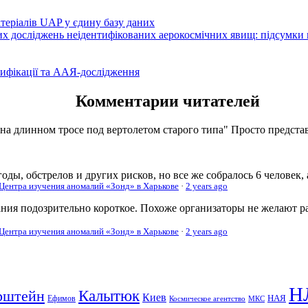
атеріалів UAP у єдину базу даних
вих досліджень неідентифікованих аерокосмічних явищ: підсумки
ифікації та ААЯ-дослідження
Комментарии читателей
 на длинном тросе под вертолетом старого типа" Просто представь
оды, обстрелов и других рисков, но все же собралось 6 человек,
 Центра изучения аномалий «Зонд» в Харькове
·
2 years ago
ания подозрительно короткое. Похоже организаторы не желают р
 Центра изучения аномалий «Зонд» в Харькове
·
2 years ago
Н
рштейн
Калытюк
Киев
Ефимов
НАЯ
Космическое агентство
МКС