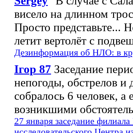
Sergey
"В случае с Сал
висело на длинном трос
Просто представьте... 
летит вертолёт с подвеш
Дезинформация об НЛО: в кр
Ігор 87
Заседание пери
непогоды, обстрелов и 
собралось 6 человек, а 
возникшими обстоятель
27 января заседание филиала
исследовательского Центра и