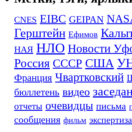
EIBC
NAS
GEIPAN
CNES
Герштейн
Калы
Ефимов
НЛО
Новости Уф
НАЯ
УН
Россия
США
СССР
Чвартковский
Франция
Ш
заседа
видео
бюллетень
очевидцы
отчеты
письма
сообщения
экспертиза
фильм