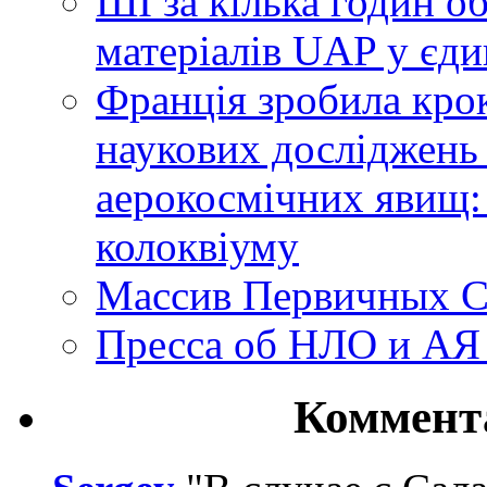
ШІ за кілька годин о
матеріалів UAP у єди
Франція зробила крок
наукових досліджень
аерокосмічних явищ:
колоквіуму
Массив Первичных С
Пресса об НЛО и АЯ
Коммент