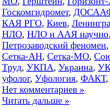
МО
,
Герштейн
,
Горизонт
Госкомгидромет
,
ДОСАА
КАЯ РГО
,
Киев
,
Ленингр
НЛО
,
НЛО и ААЯ научно
Петрозаводский феномен
Сетка-АН
,
Сетка-МО
,
Сою
Труд
,
УКПА
,
Украина
,
У
уфолог
,
Уфология
,
ФАКТ
Нет комментариев »
Читать дальше »