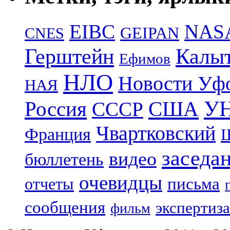
EIBC
NAS
GEIPAN
CNES
Герштейн
Калы
Ефимов
НЛО
Новости Уф
НАЯ
УН
Россия
США
СССР
Чвартковский
Франция
Ш
заседа
видео
бюллетень
очевидцы
отчеты
письма
сообщения
экспертиза
фильм