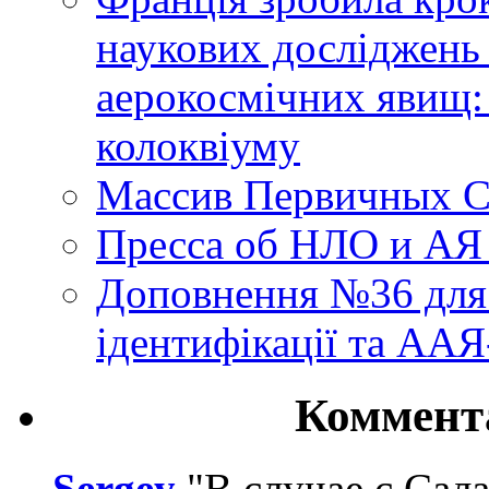
наукових досліджень
аерокосмічних явищ:
колоквіуму
Массив Первичных С
Пресса об НЛО и АЯ
Доповнення №36 для 
ідентифікації та АА
Коммент
Sergey
"В случае с Сал