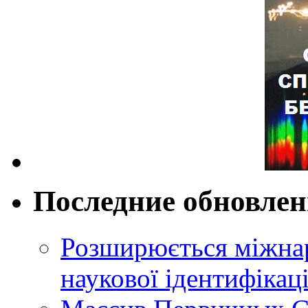
Последние обновле
Розширюється міжнар
наукової ідентифікац