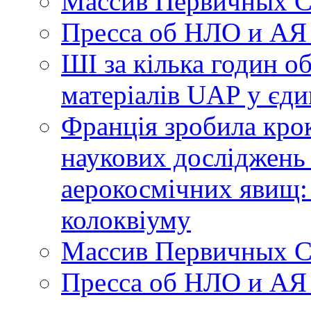
Массив Первичных С
Пресса об НЛО и АЯ
ШІ за кілька годин о
матеріалів UAP у єди
Франція зробила крок
наукових досліджень
аерокосмічних явищ:
колоквіуму
Массив Первичных С
Пресса об НЛО и АЯ