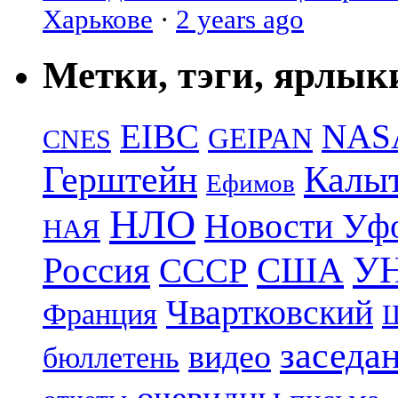
Харькове
·
2 years ago
Метки, тэги, ярлык
EIBC
NAS
GEIPAN
CNES
Герштейн
Калы
Ефимов
НЛО
Новости Уф
НАЯ
УН
Россия
США
СССР
Чвартковский
Франция
Ш
заседа
видео
бюллетень
очевидцы