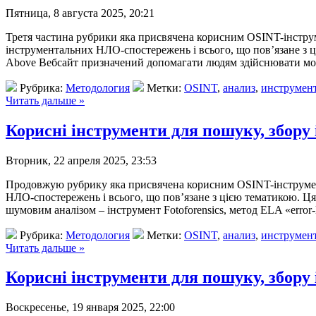
Пятница, 8 августа 2025, 20:21
Третя частина рубрики яка присвячена корисним OSINT-інструме
інструментальних НЛО-спостережень і всього, що пов’язане з ц
Above Вебсайт призначений допомагати людям здійснювати мо
Рубрика:
Методология
Метки:
OSINT
,
анализ
,
инструмен
Читать дальше »
Корисні інструменти для пошуку, збору 
Вторник, 22 апреля 2025, 23:53
Продовжую рубрику яка присвячена корисним OSINT-інструмента
НЛО-спостережень і всього, що пов’язане з цією тематикою. Ця
шумовим аналізом – інструмент Fotoforensics, метод ELA «error-
Рубрика:
Методология
Метки:
OSINT
,
анализ
,
инструмен
Читать дальше »
Корисні інструменти для пошуку, збору 
Воскресенье, 19 января 2025, 22:00