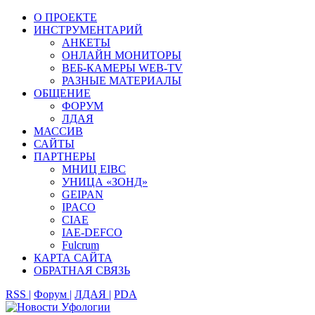
О ПРОЕКТЕ
ИНСТРУМЕНТАРИЙ
АНКЕТЫ
ОНЛАЙН МОНИТОРЫ
ВЕБ-КАМЕРЫ WEB-TV
РАЗНЫЕ МАТЕРИАЛЫ
ОБЩЕНИЕ
ФОРУМ
ЛДАЯ
МАССИВ
САЙТЫ
ПАРТНЕРЫ
МНИЦ EIBC
УНИЦА «ЗОНД»
GEIPAN
IPACO
CIAE
IAE-DEFCO
Fulcrum
КАРТА САЙТА
ОБРАТНАЯ СВЯЗЬ
RSS |
Форум |
ЛДАЯ |
PDA