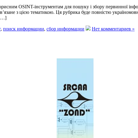
орисним OSINT-інструментам для пошуку і збору первинної інфор
в’язане з цією тематикою. Ця рубрика буде повністю україномов
[…]
т
,
поиск информации
,
сбор информации
Нет комментариев »