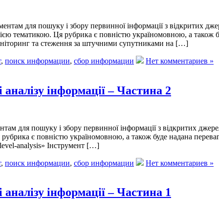
нтам для пошуку і збору первинної інформації з відкритих джер
ією тематикою. Ця рубрика є повністю україномовною, а також б
ніторинг та стеження за штучними супутниками на […]
т
,
поиск информации
,
сбор информации
Нет комментариев »
і аналізу інформації – Частина 2
м для пошуку і збору первинної інформації з відкритих джерел
 рубрика є повністю україномовною, а також буде надана перева
level-analysis» Інструмент […]
т
,
поиск информации
,
сбор информации
Нет комментариев »
і аналізу інформації – Частина 1