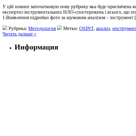
У цій новині започатковую нову рубрику яка буде присвячена к
експертиз інструментальних НЛО-спостережень і всього, що по
1.Виявлення підробки фото за шумовим аналізом – інструмент 
Рубрика:
Методология
Метки:
OSINT
,
анализ
,
инструмен
Читать дальше »
Информация