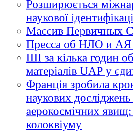
Розширюється міжнар
наукової ідентифікац
Массив Первичных С
Пресса об НЛО и АЯ
ШІ за кілька годин о
матеріалів UAP у єди
Франція зробила крок
наукових досліджень
аерокосмічних явищ:
колоквіуму