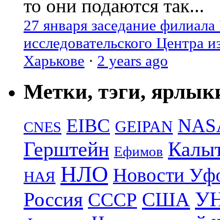
то они подаются так...
27 января заседание филиала
исследовательского Центра и
Харькове
·
2 years ago
Метки, тэги, ярлык
EIBC
NAS
GEIPAN
CNES
Герштейн
Калы
Ефимов
НЛО
Новости Уф
НАЯ
УН
Россия
США
СССР