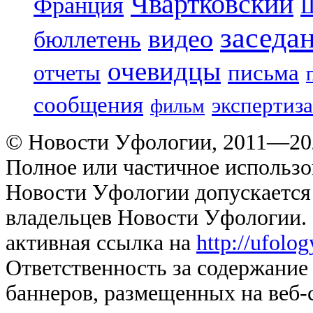
Чвартковский
Франция
Ш
заседа
видео
бюллетень
очевидцы
отчеты
письма
сообщения
экспертиза
фильм
© Новости Уфологии, 2011—202
Полное или частичное использо
Новости Уфологии допускается 
владельцев Новости Уфологии. 
активная ссылка на
http://ufolo
Ответственность за содержание
баннеров, размещенных на веб-