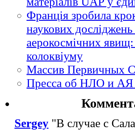
матеріалів UAP у єди
Франція зробила крок
наукових досліджень
аерокосмічних явищ:
колоквіуму
Массив Первичных С
Пресса об НЛО и АЯ
Коммент
Sergey
"В случае с Сал