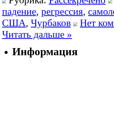
падение
,
регрессия
,
самол
США
,
Чурбаков
Нет ком
Читать дальше »
Информация