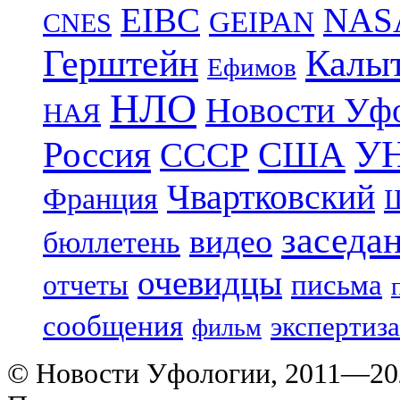
EIBC
NAS
GEIPAN
CNES
Герштейн
Калы
Ефимов
НЛО
Новости Уф
НАЯ
УН
Россия
США
СССР
Чвартковский
Франция
Ш
заседа
видео
бюллетень
очевидцы
отчеты
письма
сообщения
экспертиза
фильм
© Новости Уфологии, 2011—202