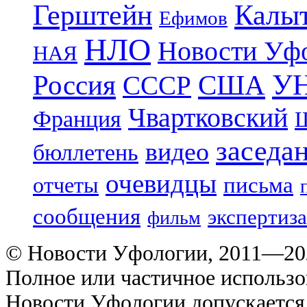
Герштейн
Калы
Ефимов
НЛО
Новости Уф
НАЯ
УН
Россия
США
СССР
Чвартковский
Франция
Ш
заседа
видео
бюллетень
очевидцы
отчеты
письма
сообщения
экспертиза
фильм
© Новости Уфологии, 2011—202
Полное или частичное использо
Новости Уфологии допускается 