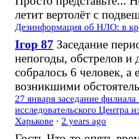
Просто представьте... 
летит вертолёт с подвеш
Дезинформация об НЛО: в кр
Ігор 87
Заседание пери
непогоды, обстрелов и 
собралось 6 человек, а 
возникшими обстоятель
27 января заседание филиала
исследовательского Центра и
Харькове
·
2 years ago
Гость
Что-то опять вре