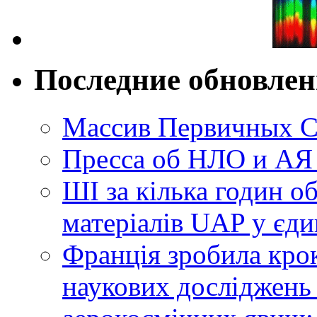
Последние обновле
Массив Первичных С
Пресса об НЛО и АЯ
ШІ за кілька годин о
матеріалів UAP у єди
Франція зробила крок
наукових досліджень