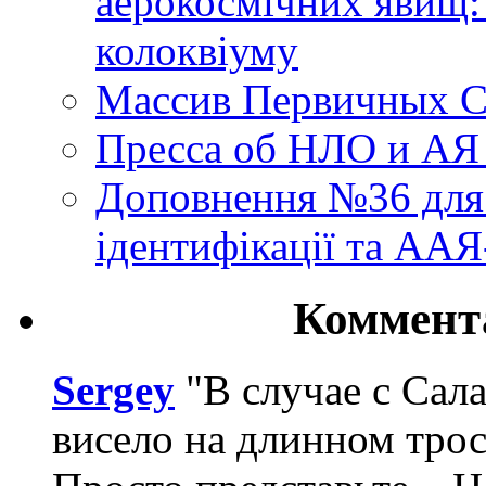
аерокосмічних явищ:
колоквіуму
Массив Первичных С
Пресса об НЛО и АЯ
Доповнення №36 для 
ідентифікації та АА
Коммент
Sergey
"В случае с Сал
висело на длинном трос