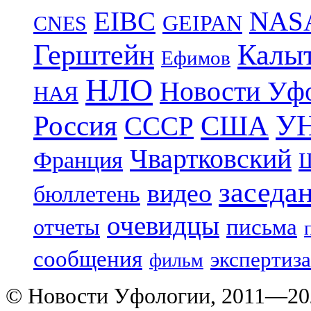
EIBC
NAS
GEIPAN
CNES
Герштейн
Калы
Ефимов
НЛО
Новости Уф
НАЯ
УН
Россия
США
СССР
Чвартковский
Франция
Ш
заседа
видео
бюллетень
очевидцы
отчеты
письма
сообщения
экспертиза
фильм
© Новости Уфологии, 2011—202