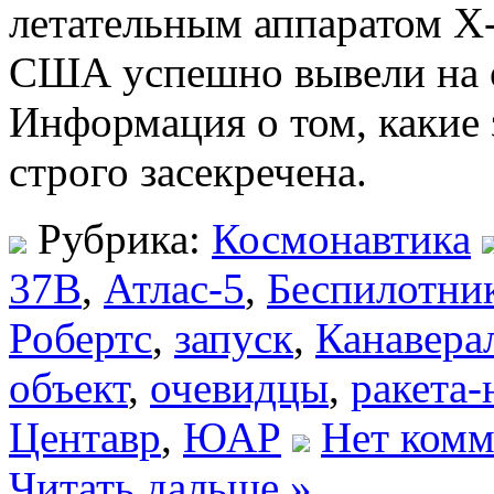
летательным аппаратом X
США успешно вывели на о
Информация о том, какие 
строго засекречена.
Рубрика:
Космонавтика
37B
,
Атлас-5
,
Беспилотни
Робертс
,
запуск
,
Канавера
объект
,
очевидцы
,
ракета-
Центавр
,
ЮАР
Нет комм
Читать дальше »