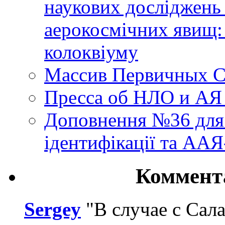
наукових досліджень
аерокосмічних явищ:
колоквіуму
Массив Первичных С
Пресса об НЛО и АЯ
Доповнення №36 для 
ідентифікації та АА
Коммент
Sergey
"В случае с Сал