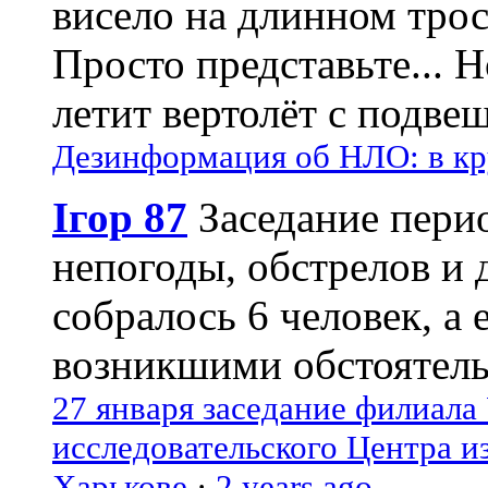
висело на длинном трос
Просто представьте... 
летит вертолёт с подвеш
Дезинформация об НЛО: в кр
Ігор 87
Заседание пери
непогоды, обстрелов и 
собралось 6 человек, а 
возникшими обстоятель
27 января заседание филиала
исследовательского Центра и
Харькове
·
2 years ago