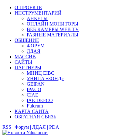
О ПРОЕКТЕ
ИНСТРУМЕНТАРИЙ
АНКЕТЫ
ОНЛАЙН МОНИТОРЫ
ВЕБ-КАМЕРЫ WEB-TV
РАЗНЫЕ МАТЕРИАЛЫ
ОБЩЕНИЕ
ФОРУМ
ЛДАЯ
МАССИВ
САЙТЫ
ПАРТНЕРЫ
МНИЦ EIBC
УНИЦА «ЗОНД»
GEIPAN
IPACO
CIAE
IAE-DEFCO
Fulcrum
КАРТА САЙТА
ОБРАТНАЯ СВЯЗЬ
RSS |
Форум |
ЛДАЯ |
PDA