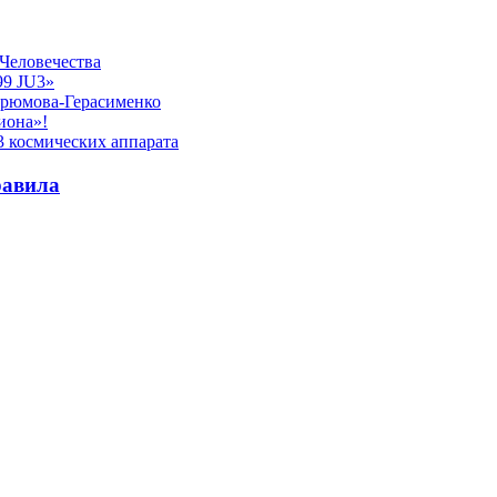
 Человечества
99 JU3»
Чурюмова-Герасименко
иона»!
3 космических аппарата
равила