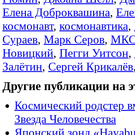
Елена Доброквашина
,
Еле
космонавт
,
космонавтика
,
Сураев
,
Марк Серов
,
МК
Новицкий
,
Пегги Уитсон
,
Залётин
,
Сергей Крикалёв
Другие публикации на э
Космический родстер в
Звезда Человечества
Японский зонд «Hayabu