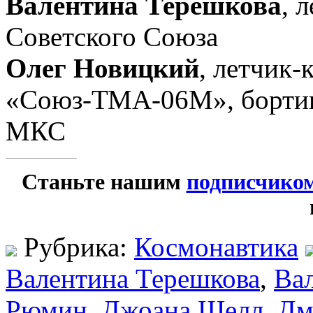
Валентина Терешкова
, 
Советского Союза
Олег Новицкий
, летчик-
«Союз-ТМА-06М», бортин
МКС
Станьте нашим
подписчико
Рубрика:
Космонавтика
Валентина Терешкова
,
Ва
Рюмин
,
Джоана Шелл
,
Дм