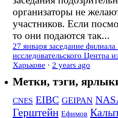
организаторы не желаю
участников. Если посм
то они подаются так...
27 января заседание филиала
исследовательского Центра и
Харькове
·
2 years ago
Метки, тэги, ярлык
EIBC
NAS
GEIPAN
CNES
Герштейн
Калы
Ефимов