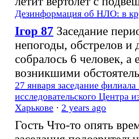
летит вертолёт с подвеш
Дезинформация об НЛО: в кр
Ігор 87
Заседание пери
непогоды, обстрелов и 
собралось 6 человек, а 
возникшими обстоятель
27 января заседание филиала
исследовательского Центра и
Харькове
·
2 years ago
Гость
Что-то опять вре
заседания подозрительн