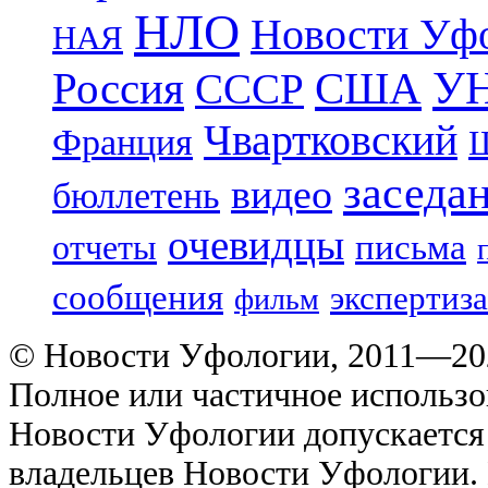
НЛО
Новости Уф
НАЯ
УН
Россия
США
СССР
Чвартковский
Франция
Ш
заседа
видео
бюллетень
очевидцы
отчеты
письма
сообщения
экспертиза
фильм
© Новости Уфологии, 2011—202
Полное или частичное использо
Новости Уфологии допускается 
владельцев Новости Уфологии. 