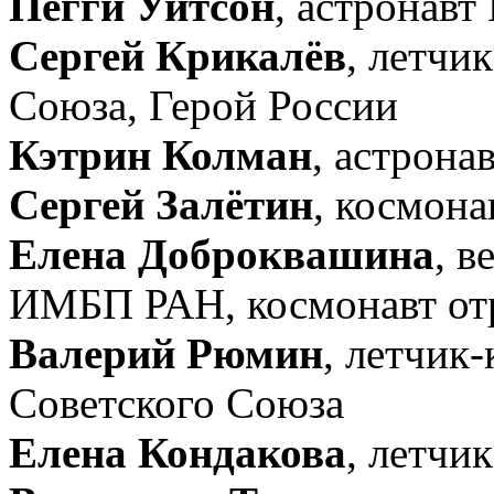
Пегги Уитсон
, астронав
Сергей Крикалёв
, летчи
Союза, Герой России
Кэтрин Колман
, астрон
Сергей Залётин
, космона
Елена Доброквашина
, 
ИМБП РАН, космонавт о
Валерий Рюмин
, летчик
Советского Союза
Елена Кондакова
, летчи