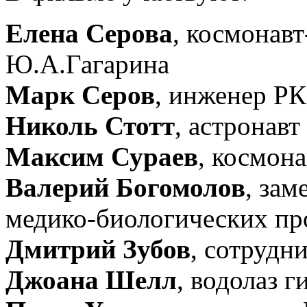
Елена Серова
, космонав
Ю.А.Гагарина
Марк Серов
, инженер Р
Николь Стотт
, астронав
Максим Сураев
, космон
Валерий Богомолов
, зам
медико-биологических п
Дмитрий Зубов
, сотрудн
Джоана Шелл
, водолаз 