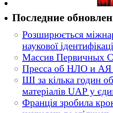
Последние обновле
Розширюється міжнар
наукової ідентифікац
Массив Первичных С
Пресса об НЛО и АЯ
ШІ за кілька годин о
матеріалів UAP у єди
Франція зробила крок