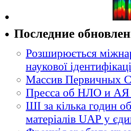
Последние обновле
Розширюється міжнар
наукової ідентифікац
Массив Первичных С
Пресса об НЛО и АЯ
ШІ за кілька годин о
матеріалів UAP у єди