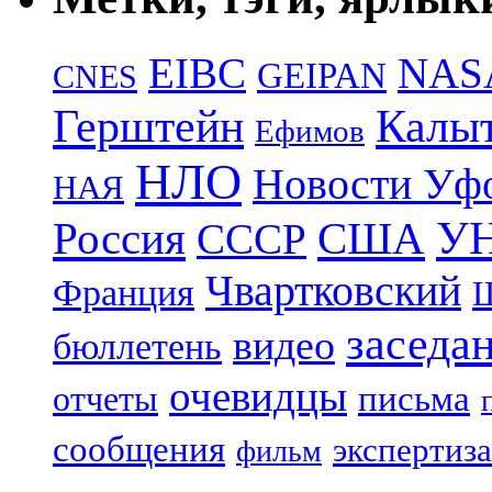
EIBC
NAS
GEIPAN
CNES
Герштейн
Калы
Ефимов
НЛО
Новости Уф
НАЯ
УН
Россия
США
СССР
Чвартковский
Франция
Ш
заседа
видео
бюллетень
очевидцы
отчеты
письма
сообщения
экспертиза
фильм