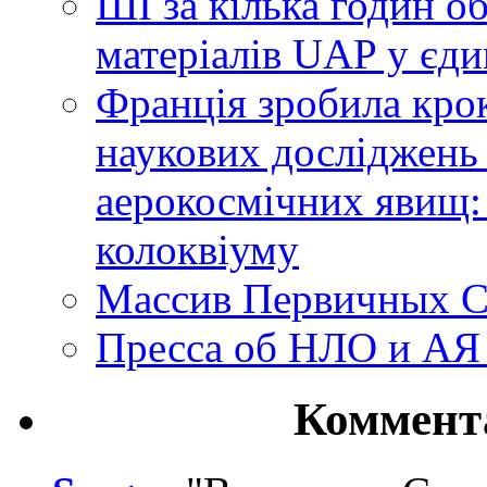
ШІ за кілька годин о
матеріалів UAP у єди
Франція зробила крок
наукових досліджень
аерокосмічних явищ:
колоквіуму
Массив Первичных С
Пресса об НЛО и АЯ
Коммент