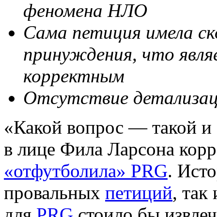
феномена НЛО
Сама петиция имела ск
принуждения, что явля
корректным
Отсутствие детализац
«Какой вопрос — такой и
в лице Фила Ларсона корр
«отфутболила» PRG
. Ист
провальных
петиций
, та
для
PRG
стоило бы извлеч