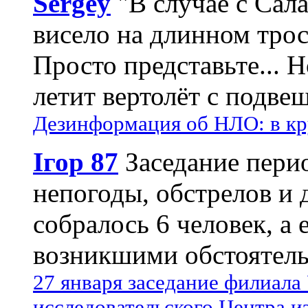
Sergey
"В случае с Сал
висело на длинном трос
Просто представьте... 
летит вертолёт с подвеш
Дезинформация об НЛО: в кр
Ігор 87
Заседание пери
непогоды, обстрелов и 
собралось 6 человек, а 
возникшими обстоятель
27 января заседание филиала
исследовательского Центра и