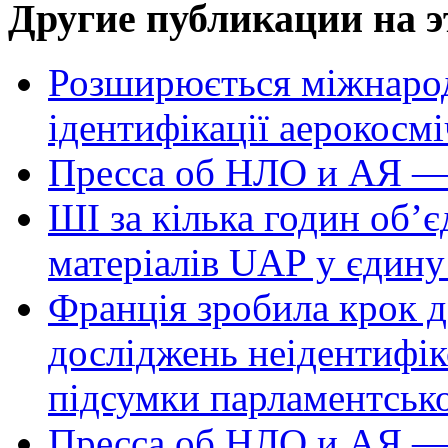
Другие публикации на э
Розширюється міжнародн
ідентифікації аерокосм
Пресса об НЛО и АЯ —
ШІ за кілька годин об’
матеріалів UAP у єдину
Франція зробила крок д
досліджень неідентифі
підсумки парламентськ
Пресса об НЛО и АЯ —