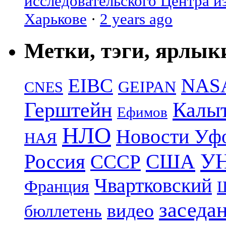
исследовательского Центра и
Харькове
·
2 years ago
Метки, тэги, ярлык
EIBC
NAS
GEIPAN
CNES
Герштейн
Калы
Ефимов
НЛО
Новости Уф
НАЯ
УН
Россия
США
СССР
Чвартковский
Франция
Ш
заседа
видео
бюллетень