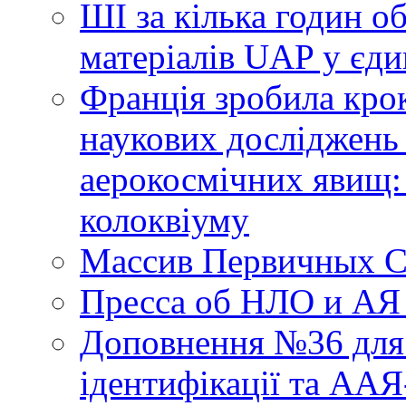
ШІ за кілька годин о
матеріалів UAP у єди
Франція зробила крок
наукових досліджень
аерокосмічних явищ:
колоквіуму
Массив Первичных С
Пресса об НЛО и АЯ
Доповнення №36 для 
ідентифікації та АА