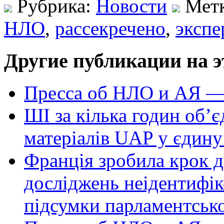
Рубрика:
Новости
Мет
НЛО
,
рассекречено
,
экспе
Другие публикации на э
Пресса об НЛО и АЯ —
ШІ за кілька годин об’
матеріалів UAP у єдину
Франція зробила крок д
досліджень неідентифі
підсумки парламентськ