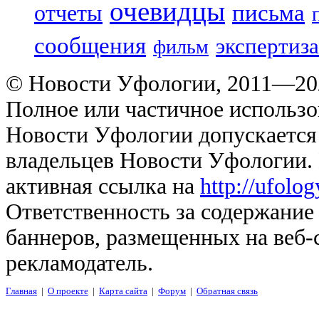
очевидцы
отчеты
письма
сообщения
экспертиза
фильм
© Новости Уфологии, 2011—202
Полное или частичное использо
Новости Уфологии допускается 
владельцев Новости Уфологии. 
активная ссылка на
http://ufolo
Ответственность за содержание
баннеров, размещенных на веб-
рекламодатель.
Главная
|
О проекте
|
Карта сайта
|
Форум
|
Обратная связь