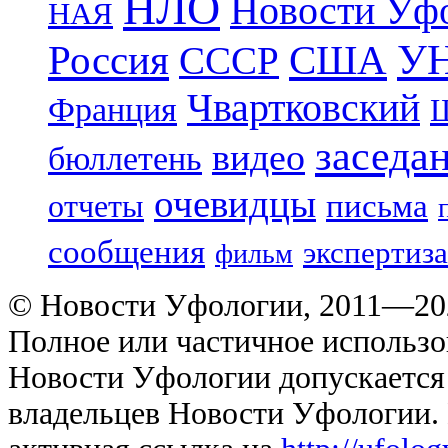
НЛО
Новости Уф
НАЯ
УН
Россия
США
СССР
Чвартковский
Франция
Ш
заседа
видео
бюллетень
очевидцы
отчеты
письма
сообщения
экспертиза
фильм
© Новости Уфологии, 2011—202
Полное или частичное использо
Новости Уфологии допускается 
владельцев Новости Уфологии. 