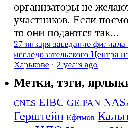
организаторы не желаю
участников. Если посм
то они подаются так...
27 января заседание филиала
исследовательского Центра и
Харькове
·
2 years ago
Метки, тэги, ярлык
EIBC
NAS
GEIPAN
CNES
Герштейн
Калы
Ефимов