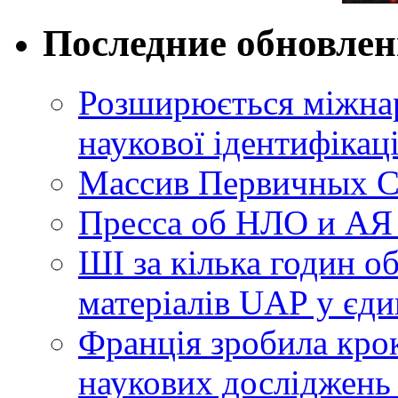
Последние обновле
Розширюється міжнар
наукової ідентифікац
Массив Первичных С
Пресса об НЛО и АЯ
ШІ за кілька годин о
матеріалів UAP у єди
Франція зробила крок
наукових досліджень