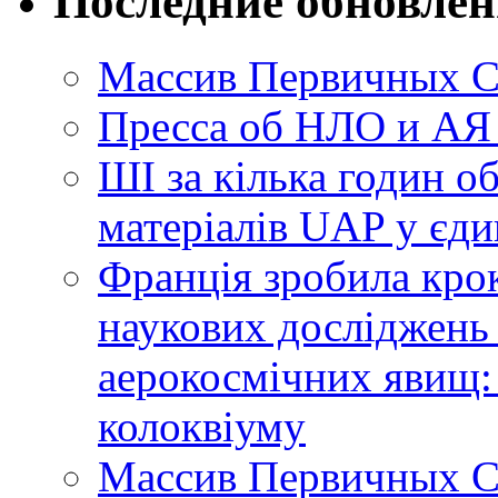
Последние обновле
Массив Первичных С
Пресса об НЛО и АЯ
ШІ за кілька годин о
матеріалів UAP у єди
Франція зробила крок
наукових досліджень
аерокосмічних явищ:
колоквіуму
Массив Первичных С