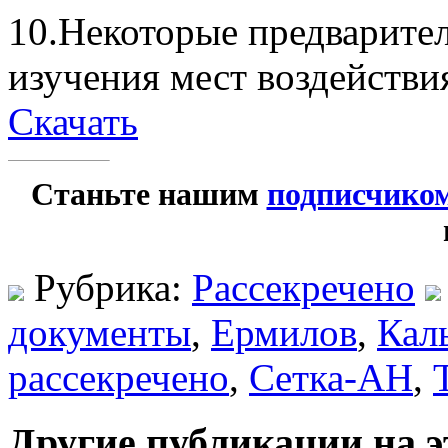
10.Некоторые предварител
изучения мест воздейств
Скачать
Станьте нашим
подписчико
Рубрика:
Рассекречено
документы
,
Ермилов
,
Кал
рассекречено
,
Сетка-АН
,
Другие публикации на э