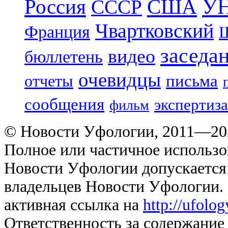
УН
Россия
США
СССР
Чвартковский
Франция
Ш
заседа
видео
бюллетень
очевидцы
отчеты
письма
сообщения
экспертиза
фильм
© Новости Уфологии, 2011—202
Полное или частичное использо
Новости Уфологии допускается 
владельцев Новости Уфологии. 
активная ссылка на
http://ufolo
Ответственность за содержание