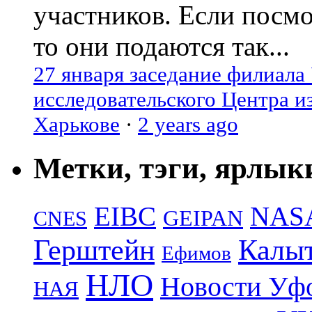
участников. Если посм
то они подаются так...
27 января заседание филиала
исследовательского Центра и
Харькове
·
2 years ago
Метки, тэги, ярлык
EIBC
NAS
GEIPAN
CNES
Герштейн
Калы
Ефимов
НЛО
Новости Уф
НАЯ