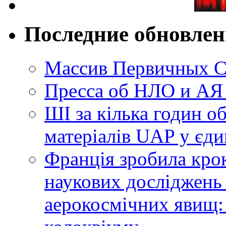
Последние обновле
Массив Первичных С
Пресса об НЛО и АЯ
ШІ за кілька годин о
матеріалів UAP у єди
Франція зробила крок
наукових досліджень
аерокосмічних явищ: