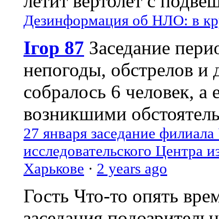
летит вертолёт с подвеш
Дезинформация об НЛО: в кр
Ігор 87
Заседание пери
непогоды, обстрелов и 
собралось 6 человек, а 
возникшими обстоятель
27 января заседание филиала
исследовательского Центра и
Харькове
·
2 years ago
Гость
Что-то опять вре
заседания подозрительн