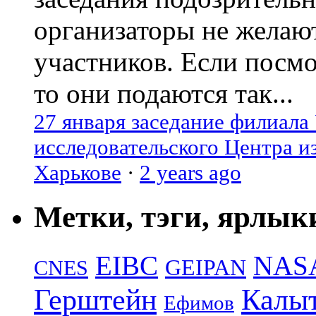
организаторы не желаю
участников. Если посм
то они подаются так...
27 января заседание филиала
исследовательского Центра и
Харькове
·
2 years ago
Метки, тэги, ярлык
EIBC
NAS
GEIPAN
CNES
Герштейн
Калы
Ефимов