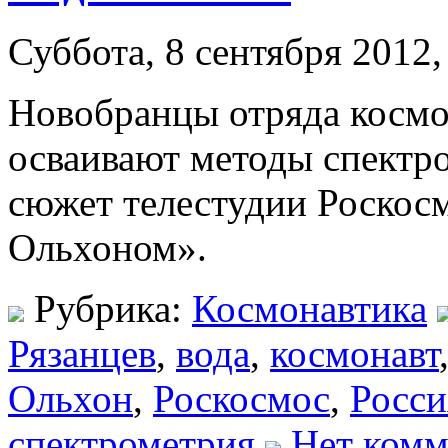
Суббота, 8 сентября 2012,
Новобранцы отряда космон
осваивают методы спектр
сюжет телестудии Роскос
Ольхоном».
Рубрика:
Космонавтика
Рязанцев
,
вода
,
космонавт
Ольхон
,
Роскосмос
,
Росси
спектрометрия
Нет комм