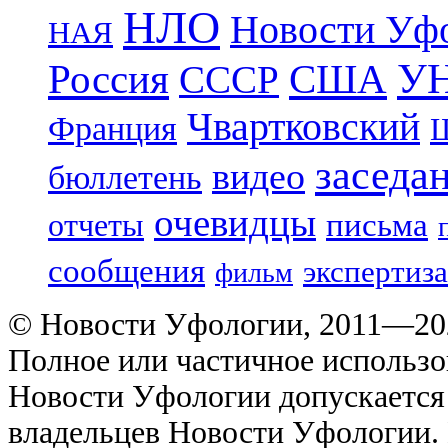
НЛО
Новости Уф
НАЯ
УН
Россия
США
СССР
Чвартковский
Франция
Ш
заседа
видео
бюллетень
очевидцы
отчеты
письма
сообщения
экспертиза
фильм
© Новости Уфологии, 2011—202
Полное или частичное использо
Новости Уфологии допускается 
владельцев Новости Уфологии. 