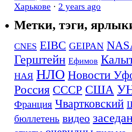
Харькове
·
2 years ago
Метки, тэги, ярлык
EIBC
NAS
GEIPAN
CNES
Герштейн
Калы
Ефимов
НЛО
Новости Уф
НАЯ
УН
Россия
США
СССР
Чвартковский
Франция
Ш
заседа
видео
бюллетень
очевидцы