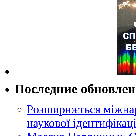
Последние обновле
Розширюється міжнар
наукової ідентифікац