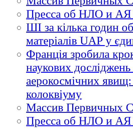
Массив Первичных С
Пресса об НЛО и АЯ
ШІ за кілька годин о
матеріалів UAP у єди
Франція зробила крок
наукових досліджень
аерокосмічних явищ:
колоквіуму
Массив Первичных С
Пресса об НЛО и АЯ