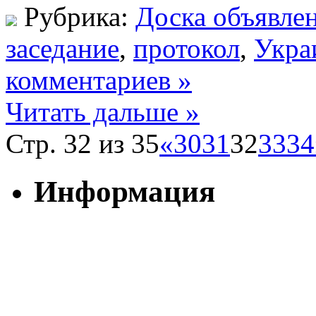
Рубрика:
Доска объявле
заседание
,
протокол
,
Укра
комментариев »
Читать дальше »
Стр. 32 из 35
«
30
31
32
33
34
Информация