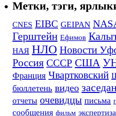
Метки, тэги, ярлык
EIBC
NAS
GEIPAN
CNES
Герштейн
Калы
Ефимов
НЛО
Новости Уф
НАЯ
УН
Россия
США
СССР
Чвартковский
Франция
Ш
заседа
видео
бюллетень
очевидцы
отчеты
письма
сообщения
экспертиза
фильм