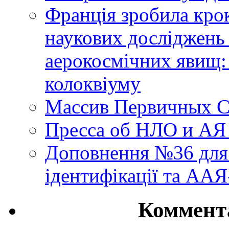
Франція зробила крок
наукових досліджень
аерокосмічних явищ:
колоквіуму
Массив Первичных С
Пресса об НЛО и АЯ
Доповнення №36 для 
ідентифікації та АА
Коммент