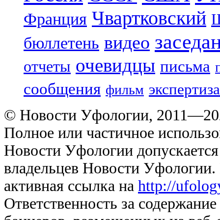
Чвартковский
Франция
Ш
заседа
видео
бюллетень
очевидцы
отчеты
письма
сообщения
экспертиза
фильм
© Новости Уфологии, 2011—202
Полное или частичное использо
Новости Уфологии допускается 
владельцев Новости Уфологии. 
активная ссылка на
http://ufolo
Ответственность за содержание