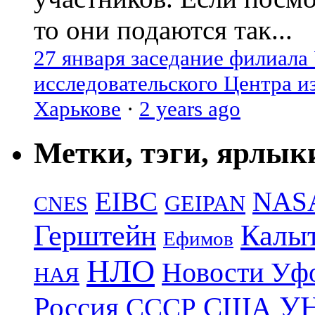
то они подаются так...
27 января заседание филиала
исследовательского Центра и
Харькове
·
2 years ago
Метки, тэги, ярлык
EIBC
NAS
GEIPAN
CNES
Герштейн
Калы
Ефимов
НЛО
Новости Уф
НАЯ
УН
Россия
США
СССР