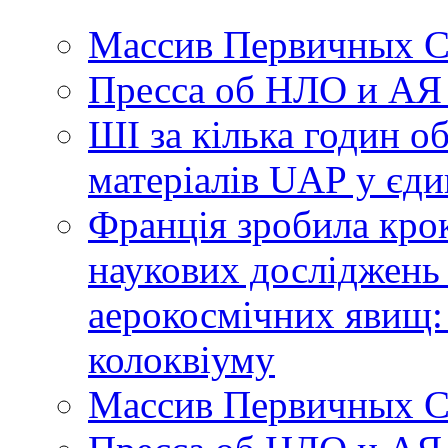
Массив Первичных С
Пресса об НЛО и АЯ
ШІ за кілька годин о
матеріалів UAP у єди
Франція зробила крок
наукових досліджень
аерокосмічних явищ:
колоквіуму
Массив Первичных С