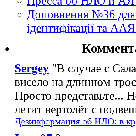
Пресса об НЛО и АЯ
Доповнення №36 для 
ідентифікації та АА
Коммент
Sergey
"В случае с Сал
висело на длинном трос
Просто представьте... 
летит вертолёт с подвеш
Дезинформация об НЛО: в кр