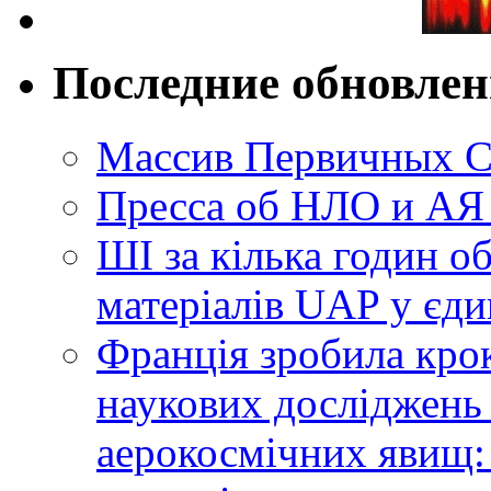
Последние обновле
Массив Первичных С
Пресса об НЛО и АЯ
ШІ за кілька годин о
матеріалів UAP у єди
Франція зробила крок
наукових досліджень
аерокосмічних явищ: