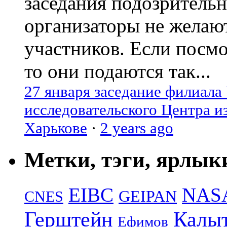
заседания подозрительн
организаторы не желаю
участников. Если посм
то они подаются так...
27 января заседание филиала
исследовательского Центра и
Харькове
·
2 years ago
Метки, тэги, ярлык
EIBC
NAS
GEIPAN
CNES
Герштейн
Калы
Ефимов