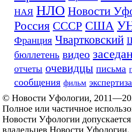
НЛО
Новости Уф
НАЯ
УН
Россия
США
СССР
Чвартковский
Франция
Ш
заседа
видео
бюллетень
очевидцы
отчеты
письма
сообщения
экспертиза
фильм
© Новости Уфологии, 2011—202
Полное или частичное использо
Новости Уфологии допускается 
владельцев Новости Уфологии. 