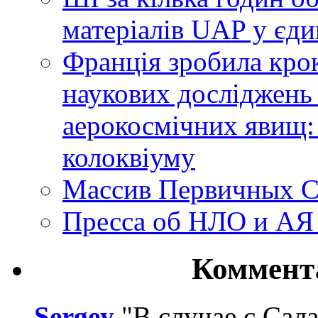
матеріалів UAP у єди
Франція зробила крок
наукових досліджень
аерокосмічних явищ:
колоквіуму
Массив Первичных С
Пресса об НЛО и АЯ
Коммент
Sergey
"В случае с Сал