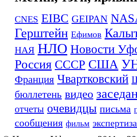
EIBC
NAS
GEIPAN
CNES
Герштейн
Калы
Ефимов
НЛО
Новости Уф
НАЯ
УН
Россия
США
СССР
Чвартковский
Франция
Ш
заседа
видео
бюллетень
очевидцы
отчеты
письма
сообщения
экспертиза
фильм