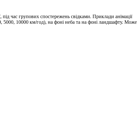
, під час групових спостережень свідками. Приклади анімації
0, 5000, 10000 км/год), на фоні неба та на фоні ландшафту. Може