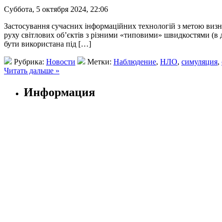
Суббота, 5 октября 2024, 22:06
Застосування сучасних інформаційних технологій з метою визна
руху світлових об’єктів з різними «типовими» швидкостями (в діа
бути використана під […]
Рубрика:
Новости
Метки:
Наблюдение
,
НЛО
,
симуляция
,
Читать дальше »
Информация