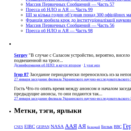
Массив Первичных Сообщений — Часть 57
Пресса об НЛО и АЯ — Часть 99
ШІ за кілька годин об’єднав понад 300 офіційних м
Франція зробила крок до інституціоналізації науко
Массив Первичных Сообщений — Часть 56
Пресса об НЛО и АЯ — Часть 98
Sergey
"В случае с Саласом устройство, вероятно, висело
подвешенной на тросе...
Дезинформация об НЛО: в круге втором
·
1 year ago
Ігор 87
Заседание периодически переносилось из-за непог
27 января заседание филиала Украинского научно-исследовательского
Гость
Что-то опять время между анонсом и началом засед
предыдущие анонсы, то они подаются так...
27 января заседание филиала Украинского научно-исследовательского
Метки, тэги, ярлыки
Ге
ААЯ
АЯ
EIBC
NASA
Билык
ВВС
GEIPAN
CNES
Белецкий