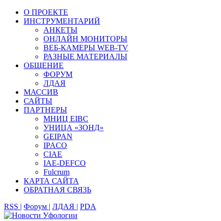
О ПРОЕКТЕ
ИНСТРУМЕНТАРИЙ
АНКЕТЫ
ОНЛАЙН МОНИТОРЫ
ВЕБ-КАМЕРЫ WEB-TV
РАЗНЫЕ МАТЕРИАЛЫ
ОБЩЕНИЕ
ФОРУМ
ЛДАЯ
МАССИВ
САЙТЫ
ПАРТНЕРЫ
МНИЦ EIBC
УНИЦА «ЗОНД»
GEIPAN
IPACO
CIAE
IAE-DEFCO
Fulcrum
КАРТА САЙТА
ОБРАТНАЯ СВЯЗЬ
RSS |
Форум |
ЛДАЯ |
PDA