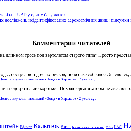
атеріалів UAP у єдину базу даних
вих досліджень неідентифікованих аерокосмічних явищ: підсумки
Комментарии читателей
 на длинном тросе под вертолетом старого типа" Просто представь
оды, обстрелов и других рисков, но все же собралось 6 человек,
 Центра изучения аномалий «Зонд» в Харькове
·
2 years ago
ания подозрительно короткое. Похоже организаторы не желают р
 Центра изучения аномалий «Зонд» в Харькове
·
2 years ago
Н
рштейн
Калытюк
Киев
Ефимов
НАЯ
Космическое агентство
МКС