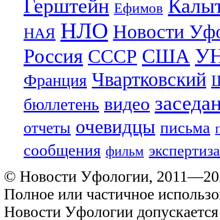
Герштейн
Калы
Ефимов
НЛО
Новости Уф
НАЯ
УН
Россия
США
СССР
Чвартковский
Франция
Ш
заседа
видео
бюллетень
очевидцы
отчеты
письма
сообщения
экспертиза
фильм
© Новости Уфологии, 2011—202
Полное или частичное использо
Новости Уфологии допускается 