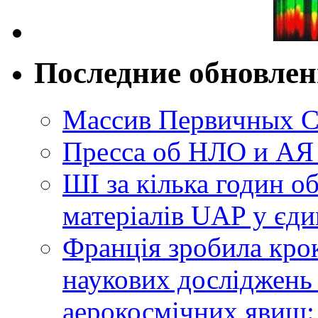
Последние обновле
Массив Первичных С
Пресса об НЛО и АЯ
ШІ за кілька годин о
матеріалів UAP у єди
Франція зробила крок
наукових досліджень
аерокосмічних явищ: