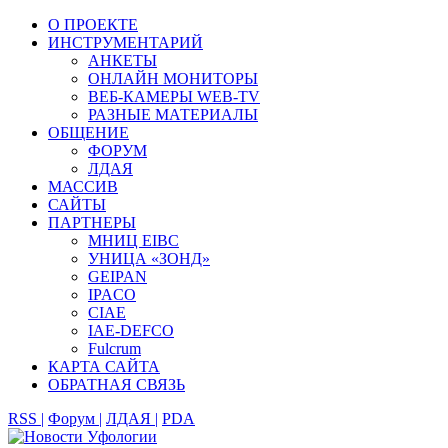
О ПРОЕКТЕ
ИНСТРУМЕНТАРИЙ
АНКЕТЫ
ОНЛАЙН МОНИТОРЫ
ВЕБ-КАМЕРЫ WEB-TV
РАЗНЫЕ МАТЕРИАЛЫ
ОБЩЕНИЕ
ФОРУМ
ЛДАЯ
МАССИВ
САЙТЫ
ПАРТНЕРЫ
МНИЦ EIBC
УНИЦА «ЗОНД»
GEIPAN
IPACO
CIAE
IAE-DEFCO
Fulcrum
КАРТА САЙТА
ОБРАТНАЯ СВЯЗЬ
RSS |
Форум |
ЛДАЯ |
PDA