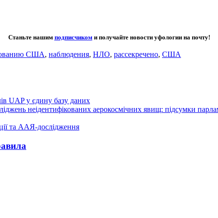
Станьте нашим
подписчиком
и получайте новости уфологии на почту!
ированию США
,
наблюдения
,
НЛО
,
рассекречено
,
США
лів UAP у єдину базу даних
осліджень неідентифікованих аерокосмічних явищ: підсумки парл
ції та ААЯ-дослідження
равила