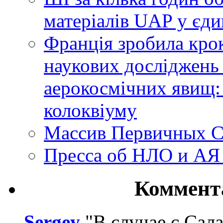
матеріалів UAP у єди
Франція зробила крок
наукових досліджень
аерокосмічних явищ:
колоквіуму
Массив Первичных С
Пресса об НЛО и АЯ
Коммент
Sergey
"В случае с Сал