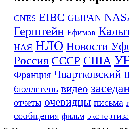
EIBC
NAS
GEIPAN
CNES
Герштейн
Калы
Ефимов
НЛО
Новости Уф
НАЯ
УН
Россия
США
СССР
Чвартковский
Франция
Ш
заседа
видео
бюллетень
очевидцы
отчеты
письма
сообщения
экспертиза
фильм