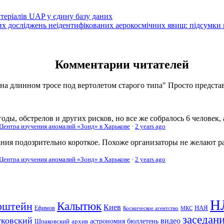
атеріалів UAP у єдину базу даних
вих досліджень неідентифікованих аерокосмічних явищ: підсумки
Комментарии читателей
 на длинном тросе под вертолетом старого типа" Просто представь
оды, обстрелов и других рисков, но все же собралось 6 человек,
 Центра изучения аномалий «Зонд» в Харькове
·
2 years ago
ания подозрительно короткое. Похоже организаторы не желают р
 Центра изучения аномалий «Зонд» в Харькове
·
2 years ago
Н
рштейн
Калытюк
Киев
Ефимов
НАЯ
Космическое агентство
МКС
заседан
тковский
видео
Шпаковский
архив
астрономия
бюллетень