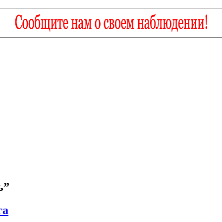
ь”
га