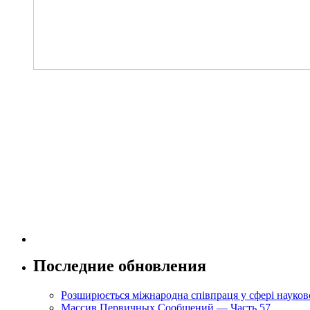
Последние обновления
Розширюється міжнародна співпраця у сфері науково
Массив Первичных Сообщений — Часть 57