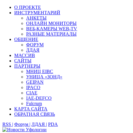
О ПРОЕКТЕ
ИНСТРУМЕНТАРИЙ
АНКЕТЫ
ОНЛАЙН МОНИТОРЫ
ВЕБ-КАМЕРЫ WEB-TV
РАЗНЫЕ МАТЕРИАЛЫ
ОБЩЕНИЕ
ФОРУМ
ЛДАЯ
МАССИВ
САЙТЫ
ПАРТНЕРЫ
МНИЦ EIBC
УНИЦА «ЗОНД»
GEIPAN
IPACO
CIAE
IAE-DEFCO
Fulcrum
КАРТА САЙТА
ОБРАТНАЯ СВЯЗЬ
RSS |
Форум |
ЛДАЯ |
PDA