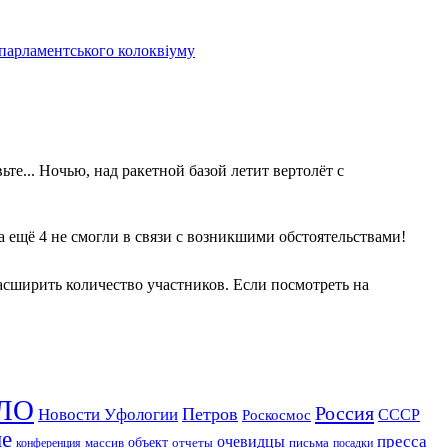
 парламентського колоквіуму
те... Ночью, над ракетной базой летит вертолёт с
 а ещё 4 не смогли в связи с возникшими обстоятельствами!
асширить количество участников. Если посмотреть на
ЛО
Россия
Петров
Новости Уфологии
Роскосмос
СССР
ие
пресса
очевидцы
массив
объект
отчеты
письма
конференция
посадки