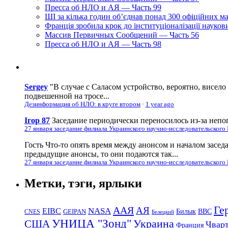
Пресса об НЛО и АЯ — Часть 99
ШІ за кілька годин об’єднав понад 300 офіційних м
Франція зробила крок до інституціоналізації науко
Массив Первичных Сообщений — Часть 56
Пресса об НЛО и АЯ — Часть 98
Sergey
"В случае с Саласом устройство, вероятно, висело
подвешенной на тросе...
Дезинформация об НЛО: в круге втором
·
1 year ago
Ігор 87
Заседание периодически переносилось из-за непог
27 января заседание филиала Украинского научно-исследовательского
Гость
Что-то опять время между анонсом и началом засед
предыдущие анонсы, то они подаются так...
27 января заседание филиала Украинского научно-исследовательского
Метки, тэги, ярлыки
Ге
ААЯ
АЯ
EIBC
NASA
Билык
ВВС
GEIPAN
CNES
Белецкий
УНИЦА "Зонд"
Украина
США
Чвар
Франция