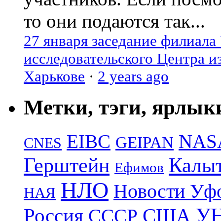
то они подаются так...
27 января заседание филиала
исследовательского Центра и
Харькове
·
2 years ago
Метки, тэги, ярлык
EIBC
NAS
GEIPAN
CNES
Герштейн
Калы
Ефимов
НЛО
Новости Уф
НАЯ
УН
Россия
США
СССР