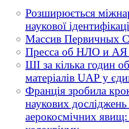
Розширюється міжнар
наукової ідентифікац
Массив Первичных С
Пресса об НЛО и АЯ
ШІ за кілька годин о
матеріалів UAP у єди
Франція зробила крок
наукових досліджень
аерокосмічних явищ: