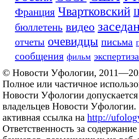
Чвартковский
Франция
Ш
заседа
видео
бюллетень
очевидцы
отчеты
письма
сообщения
экспертиза
фильм
© Новости Уфологии, 2011—202
Полное или частичное использо
Новости Уфологии допускается 
владельцев Новости Уфологии. 
активная ссылка на
http://ufolo
Ответственность за содержание